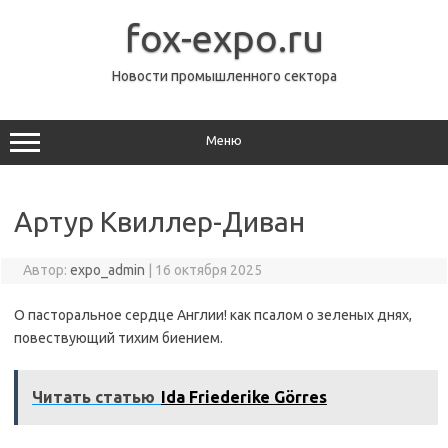
Перейти
к
fox-expo.ru
содержимому
Новости промышленного сектора
Меню
Артур Квиллер-Диван
Автор:
expo_admin
|
16 октября 2025
О пасторальное сердце Англии! как псалом о зеленых днях,
повествующий тихим биением.
Читать статью
Ida Friederike Görres