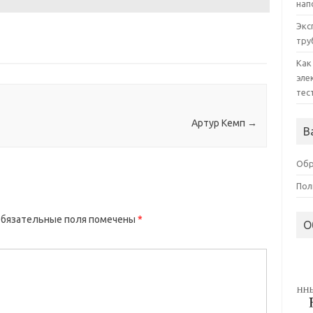
нап
Экс
тру
Как
эле
тес
Артур Кемп
→
В
Обр
Пол
бязательные поля помечены
*
О