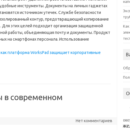
нап
 удобные инструменты. Документы на личных гаджетах
Экс
становятся источником утечек. Службе безопасности
тру
изолированный контур, предотвращающий копирование
. Для этих целей подходит организация защищенной
Как
ной работы, объединяющая почту и документы. Продукт
эле
тес
ных на смартфонах персонала. Использование
: как платформа WorksPad защищает корпоративные
В
Обр
Пол
О
ы в современном
Нет комментариев