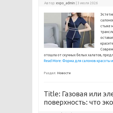
Автор:
expo_admin
|
3 июля 2026
Эстети
салоно
стыке 
трансл
остава
красит
Соврем
отошла от скучных белых халатов, пре
Read More: Форма для салонов красоты и
Раздел:
Новости
Title: Газовая или 
поверхность: что эк