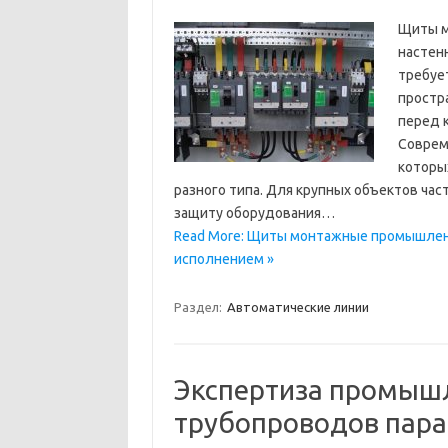
Щиты м
настен
требуе
простр
перед 
Соврем
которы
разного типа. Для крупных объектов ча
защиту оборудования…
Read More: Щиты монтажные промышлен
исполнением »
Раздел:
Автоматические линии
Экспертиза промыш
трубопроводов пара