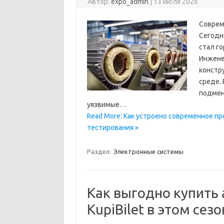
Автор:
expo_admin
|
13 июля 2026
Соврем
Сегодня
стал го
Инженер
констр
среде.
подмен
уязвимые…
Read More: Как устроено современное п
тестирования »
Раздел:
Электронные системы
Как выгодно купить
KupiBilet в этом сезо