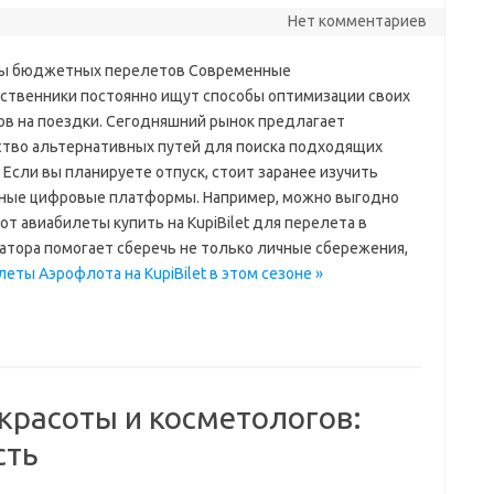
Нет комментариев
ы бюджетных перелетов Современные
ственники постоянно ищут способы оптимизации своих
ов на поездки. Сегодняшний рынок предлагает
тво альтернативных путей для поиска подходящих
 Если вы планируете отпуск, стоит заранее изучить
ные цифровые платформы. Например, можно выгодно
т авиабилеты купить на KupiBilet для перелета в
атора помогает сберечь не только личные сбережения,
леты Аэрофлота на KupiBilet в этом сезоне »
красоты и косметологов:
сть