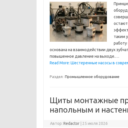
Принци
оборуд
соверш
остают
эффект
таким 
работу 
основана на взаимодействии двух зубча
повышенное давление на выходе.…
Read More: Шестеренные насосы в совр
Раздел:
Промышленное оборудование
Щиты монтажные п
напольным и насте
Автор:
Redactor
|
25 июля 2026