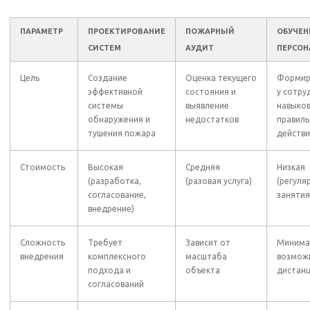
ПАРАМЕТР
ПРОЕКТИРОВАНИЕ
ПОЖАРНЫЙ
ОБУЧЕН
СИСТЕМ
АУДИТ
ПЕРСОН
Цель
Создание
Оценка текущего
Формир
эффективной
состояния и
у сотру
системы
выявление
навыко
обнаружения и
недостатков
правил
тушения пожара
действ
Стоимость
Высокая
Средняя
Низкая
(разработка,
(разовая услуга)
(регуля
согласование,
занятия
внедрение)
Сложность
Требует
Зависит от
Минима
внедрения
комплексного
масштаба
возмож
подхода и
объекта
дистан
согласований