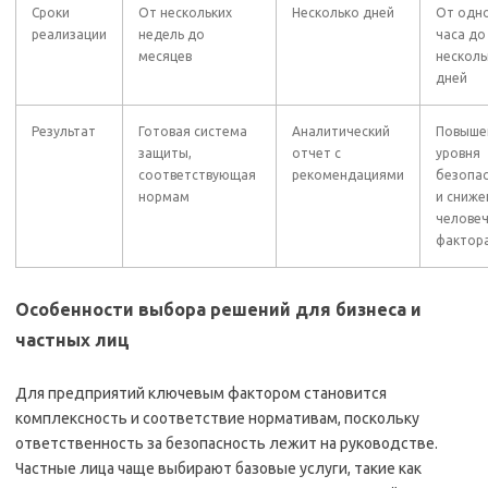
Сроки
От нескольких
Несколько дней
От одн
реализации
недель до
часа до
месяцев
несколь
дней
Результат
Готовая система
Аналитический
Повыше
защиты,
отчет с
уровня
соответствующая
рекомендациями
безопа
нормам
и сниже
человеч
фактор
Особенности выбора решений для бизнеса и
частных лиц
Для предприятий ключевым фактором становится
комплексность и соответствие нормативам, поскольку
ответственность за безопасность лежит на руководстве.
Частные лица чаще выбирают базовые услуги, такие как