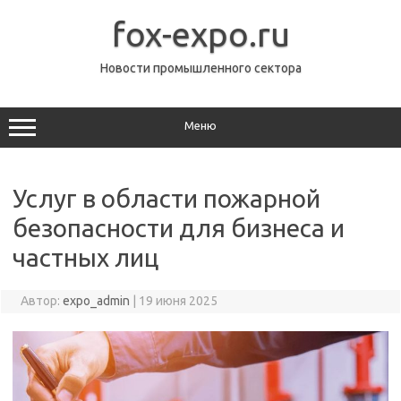
Перейти
к
fox-expo.ru
содержимому
Новости промышленного сектора
Меню
Услуг в области пожарной
безопасности для бизнеса и
частных лиц
Автор:
expo_admin
|
19 июня 2025