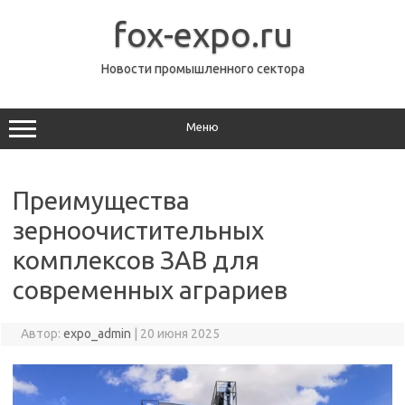
Перейти
к
fox-expo.ru
содержимому
Новости промышленного сектора
Меню
Преимущества
зерноочистительных
комплексов ЗАВ для
современных аграриев
Автор:
expo_admin
|
20 июня 2025