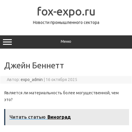
Перейти
к
fox-expo.ru
содержимому
Новости промышленного сектора
Меню
Джейн Беннетт
Автор:
expo_admin
|
16 октября 2025
Является ли материальность более могущественной, чем
это?
Читать статью
Виноград