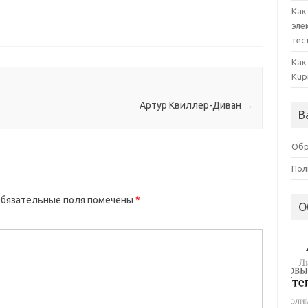
Как
эле
тес
Как
Kup
Артур Квиллер-Диван
→
В
Обр
Пол
бязательные поля помечены
*
О