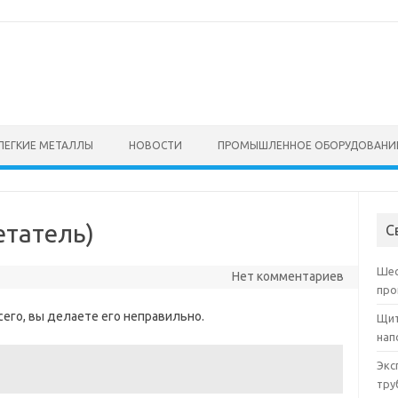
ЛЕГКИЕ МЕТАЛЛЫ
НОВОСТИ
ПРОМЫШЛЕННОЕ ОБОРУДОВАНИ
етатель)
С
Шес
Нет комментариев
про
сего, вы делаете его неправильно.
Щит
нап
Экс
тру