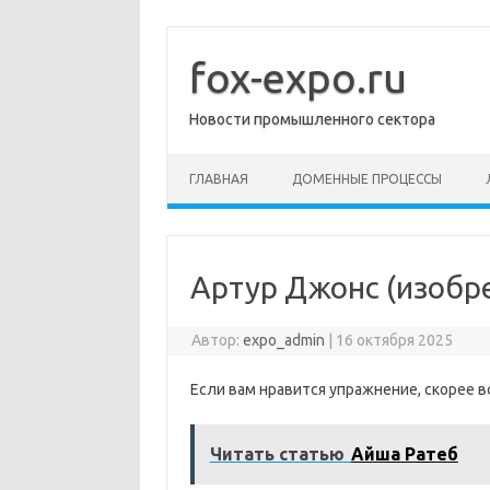
Перейти
к
содержимому
fox-expo.ru
Новости промышленного сектора
ГЛАВНАЯ
ДОМЕННЫЕ ПРОЦЕССЫ
Артур Джонс (изобр
Автор:
expo_admin
|
16 октября 2025
Если вам нравится упражнение, скорее в
Читать статью
Айша Ратеб