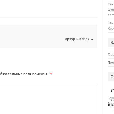
Как
эле
тес
Как
Kup
Артур К. Кларк
→
В
Обр
Пол
бязательные поля помечены
*
О