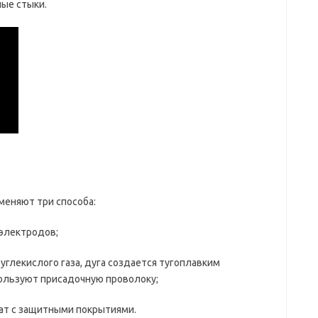
ые стыки.
меняют три способа:
 электродов;
глекислого газа, дуга создается тугоплавким
пользуют присадочную проволоку;
кат с защитными покрытиями.