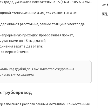
трода, умножают показатель на 35 (3 мм – 105 А, 4 мм –
лщиной стенки меньше 4 мм, ток свыше 150 А не
держивают расстояние, равное толщине электрода
 непрерывную проходку, проворачивая прокат,
 участками до 15 см длиной;
инения варят в два этапа;
 от верхней точки.
ать над трубой до 3 мм. Качество соединения
 когда снята окалина.
ть трубопровод
азор заполняют расплавленным металлом. Тонкостенные