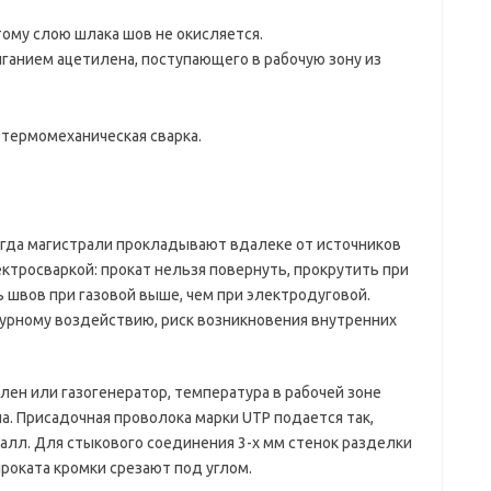
ому слою шлака шов не окисляется.
иганием ацетилена, поступающего в рабочую зону из
 термомеханическая сварка.
огда магистрали прокладывают вдалеке от источников
ектросваркой: прокат нельзя повернуть, прокрутить при
 швов при газовой выше, чем при электродуговой.
рному воздействию, риск возникновения внутренних
лен или газогенератор, температура в рабочей зоне
а. Присадочная проволока марки UTP подается так,
алл. Для стыкового соединения 3-х мм стенок разделки
проката кромки срезают под углом.