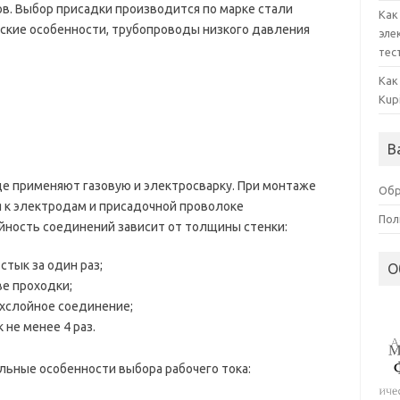
в. Выбор присадки производится по марке стали
Как
еские особенности, трубопроводы низкого давления
эле
тес
Как
Kup
В
е применяют газовую и электросварку. При монтаже
Обр
 к электродам и присадочной проволоке
Пол
йность соединений зависит от толщины стенки:
тык за один раз;
О
ве проходки;
ехслойное соединение;
не менее 4 раз.
льные особенности выбора рабочего тока: