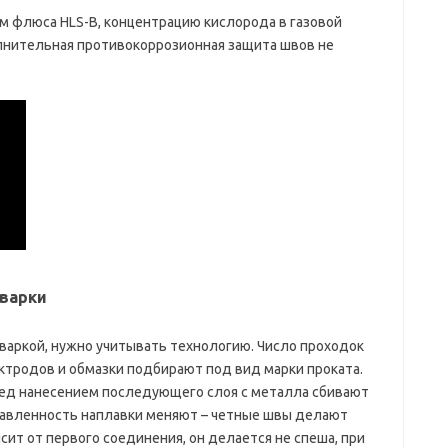
 флюса HLS-B, концентрацию кислорода в газовой
лнительная противокоррозионная защита швов не
варки
варкой, нужно учитывать технологию. Число проходок
ектродов и обмазки подбирают под вид марки проката.
ред нанесением последующего слоя с металла сбивают
равленность наплавки меняют – четные швы делают
ит от первого соединения, он делается не спеша, при