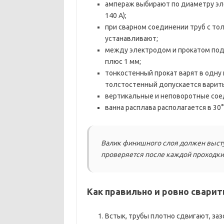
ампераж выбирают по диаметру элек
140 А);
при сварном соединении труб с то
устанавливают;
между электродом и прокатом под
плюс 1 мм;
тонкостенный прокат варят в одну
толстостенный допускается варить
вертикальные и неповоротные соед
ванна расплава располагается в 30°
Валик финишного слоя должен выступ
проверяется после каждой проходки,
Как правильно и ровно свари
Встык, трубы плотно сдвигают, з