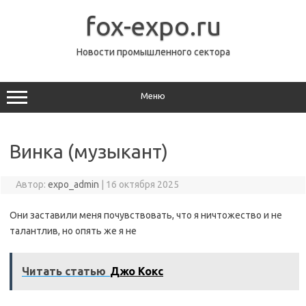
Перейти
к
fox-expo.ru
содержимому
Новости промышленного сектора
Меню
Винка (музыкант)
Автор:
expo_admin
|
16 октября 2025
Они заставили меня почувствовать, что я ничтожество и не
талантлив, но опять же я не
Читать статью
Джо Кокс