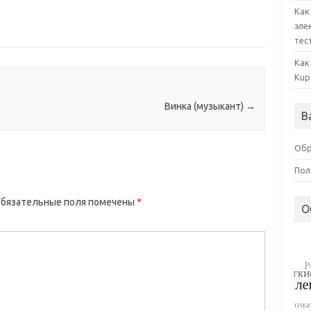
Как
эле
тес
Как
Kup
Винка (музыкант)
→
В
Обр
Пол
бязательные поля помечены
*
О