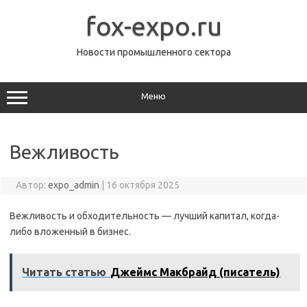
Перейти
к
fox-expo.ru
содержимому
Новости промышленного сектора
Меню
Вежливость
Автор:
expo_admin
|
16 октября 2025
Вежливость и обходительность — лучший капитал, когда-
либо вложенный в бизнес.
Читать статью
Джеймс Макбрайд (писатель)