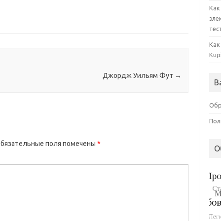
Как
эле
тес
Как
Kup
Джордж Уильям Фут
→
В
Обр
Пол
бязательные поля помечены
*
О