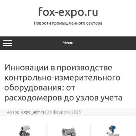
Перейти
к
fox-expo.ru
содержимому
Новости промышленного сектора
Меню
Инновации в производстве
контрольно-измерительного
оборудования: от
расходомеров до узлов учета
Автор:
expo_admin
|
26 февраля 2025