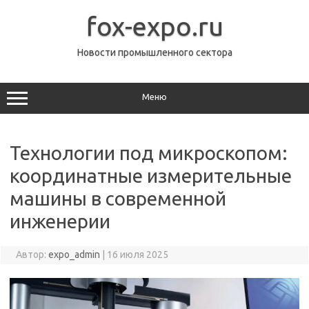
Перейти
к
fox-expo.ru
содержимому
Новости промышленного сектора
Меню
Технологии под микроскопом:
координатные измерительные
машины в современной
инженерии
Автор:
expo_admin
|
16 июля 2025