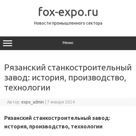
Перейти
к
fox-expo.ru
содержимому
Новости промышленного сектора
Меню
Рязанский станкостроительный
завод: история, производство,
технологии
Автор:
expo_admin
|
7 января 2024
Рязанский станкостроительный завод:
история, производство, технологии