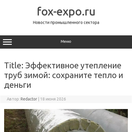
Перейти
к
fox-expo.ru
содержимому
Новости промышленного сектора
Меню
Title: Эффективное утепление
труб зимой: сохраните тепло и
деньги
Автор:
Redactor
|
18 июня 2026