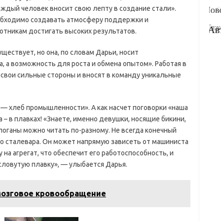
каждый человек вносит свою лепту в создание стали».
еобходимо создавать атмосферу поддержки и
отникам достигать высоких результатов.
ществует, но она, по словам Дарьи, носит
а, а возможность для роста и обмена опытом». Работая в
свои сильные стороны и вносят в команду уникальные
 — хлеб промышленности». А как насчет поговорки «наша
 а – в плавках! «Знаете, именно девушки, носящие бикини,
Слоганы можно читать по-разному. Не всегда конечный
го сталевара. Он может напрямую зависеть от машиниста
 на агрегат, что обеспечит его работоспособность, и
словутую плавку», — улыбается Дарья.
мозговое кровообращение