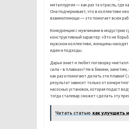
металлургия — как раз та отрасль, где 
Она подчеркивает, что в коллективе н
взаимопомощи — это помогает всем раб
Конкуренция с мужчинами в индустрии су
конструктивный характер: «Это не борьб
мужском коллективе, женщины находят 
идеи и подходы.
Дарья знает и любит поговорку «металл
сила – в плавках»? Не в бикини, заметим,
как раз и помогают делать эти плавки! 
результат зависит только от конкретно
насосных установок, которая подаст воду
тогда сталевар сможет сделать эту пре
Читать статью
как улучшить 