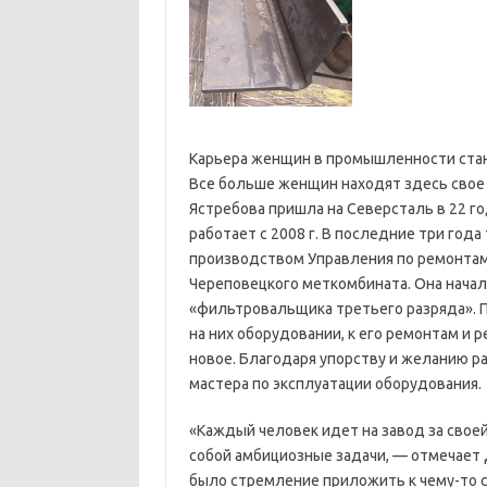
Карьера женщин в промышленности стан
Все больше женщин находят здесь свое 
Ястребова пришла на Северсталь в 22 г
работает с 2008 г. В последние три год
производством Управления по ремонтам 
Череповецкого меткомбината. Она начала
«фильтровальщика третьего разряда». П
на них оборудовании, к его ремонтам и р
новое. Благодаря упорству и желанию р
мастера по эксплуатации оборудования.
«Каждый человек идет на завод за своей
собой амбициозные задачи, — отмечает Д
было стремление приложить к чему-то св