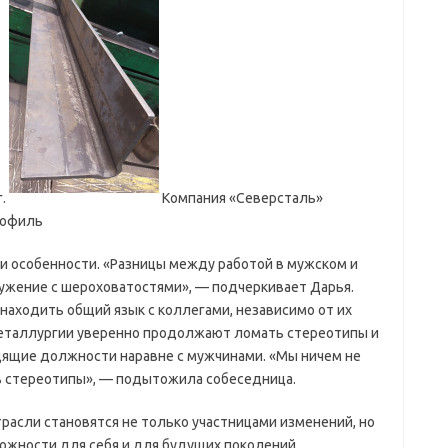
.
Компания «Северсталь»
рофиль
и особенности. «Разницы между работой в мужском и
ружение с шероховатостями», — подчеркивает Дарья.
 находить общий язык с коллегами, независимо от их
металлургии уверенно продолжают ломать стереотипы и
дящие должности наравне с мужчинами. «Мы ничем не
ть стереотипы», — подытожила собеседница.
расли становятся не только участницами изменений, но
можности для себя и для будущих поколений.