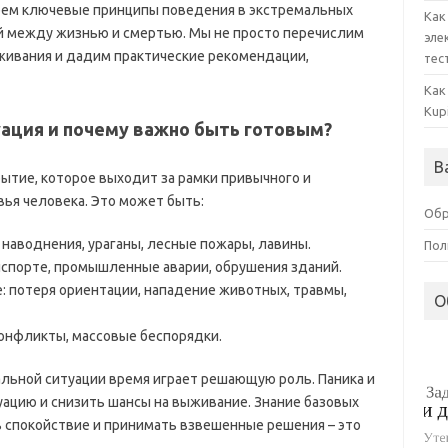
берем ключевые принципы поведения в экстремальных
Как
ей между жизнью и смертью. Мы не просто перечислим
эле
живания и дадим практические рекомендации,
тес
Как
Kup
уация и почему важно быть готовым?
В
бытие, которое выходит за рамки привычного и
вья человека. Это может быть:
Обр
наводнения, ураганы, лесные пожары, лавины.
Пол
нспорте, промышленные аварии, обрушения зданий.
: потеря ориентации, нападение животных, травмы,
О
онфликты, массовые беспорядки.
льной ситуации время играет решающую роль. Паника и
уацию и снизить шансы на выживание. Знание базовых
 спокойствие и принимать взвешенные решения – это