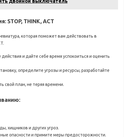
ить двойной выключатель
: STOP, THINK, ACT
евиатура, которая поможет вам действовать в
T.
 действия и дайте себе время успокоиться и оценить
тановку, определите угрозы и ресурсы, разработайте
ь свой план, не теряя времени.
иванию:
ы, хищников и других угроз.
ные опасности и примите меры предосторожности.