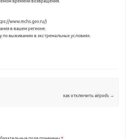
аемом времени возвращения.
tps://www.mchs.gov.ru/)
ния в вашем регионе.
у по выживанию в экстремальных условиях.
как отключить airpods
→
бязательные поля помечены
*