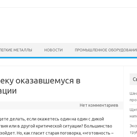
ЛЕГКИЕ МЕТАЛЛЫ
НОВОСТИ
ПРОМЫШЛЕННОЕ ОБОРУДОВАНИ
веку оказавшемуся в
С
ации
Шес
про
Нет комментариев
Щит
нап
дете делать, если окажетесь один на один с дикой
твия или в другой критической ситуации? Большинство
Экс
тру
зойдет. Но, как гласит старая поговорка, «»готовность –