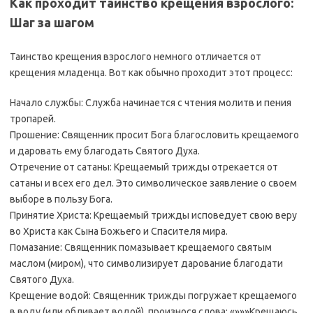
Как проходит таинство крещения взрослого:
Шаг за шагом
Таинство крещения взрослого немного отличается от
крещения младенца. Вот как обычно проходит этот процесс:
Начало службы: Служба начинается с чтения молитв и пения
тропарей.
Прошение: Священник просит Бога благословить крещаемого
и даровать ему благодать Святого Духа.
Отречение от сатаны: Крещаемый трижды отрекается от
сатаны и всех его дел. Это символическое заявление о своем
выборе в пользу Бога.
Принятие Христа: Крещаемый трижды исповедует свою веру
во Христа как Сына Божьего и Спасителя мира.
Помазание: Священник помазывает крещаемого святым
маслом (миром), что символизирует дарование благодати
Святого Духа.
Крещение водой: Священник трижды погружает крещаемого
в воду (или обливает водой), произнося слова: «»»»Крещаюсь