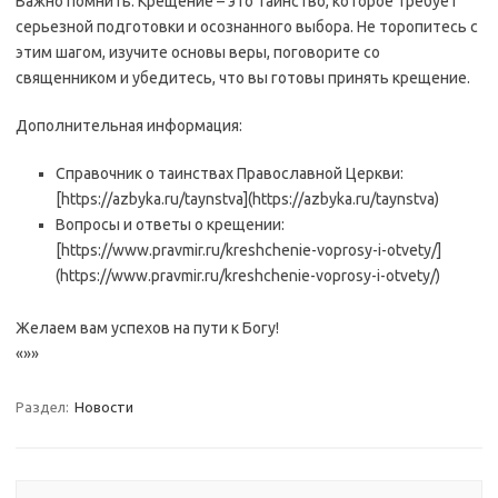
Важно помнить: Крещение – это таинство, которое требует
серьезной подготовки и осознанного выбора. Не торопитесь с
этим шагом, изучите основы веры, поговорите со
священником и убедитесь, что вы готовы принять крещение.
Дополнительная информация:
Справочник о таинствах Православной Церкви:
[https://azbyka.ru/taynstva](https://azbyka.ru/taynstva)
Вопросы и ответы о крещении:
[https://www.pravmir.ru/kreshchenie-voprosy-i-otvety/]
(https://www.pravmir.ru/kreshchenie-voprosy-i-otvety/)
Желаем вам успехов на пути к Богу!
«»»
Раздел:
Новости