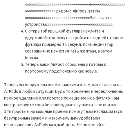
«»»»»»»»»»»»»»»»»»»»»»»»»»»»»»»»i»»»»»»»»»»»»»»»»»
»»»»»»»»»»»»»»» рядом с AirPods, затем
«»»»»»»»»»»»»»»»»»»»»»»»»»»»»»»»Забыть это
устройство»»»»»»»»»»»»»»»»»»»»»»»»»»»»»»»».
С открытой крышкой футляра нажмите и
удерживайте кнопку настройки на задней стороне
футляра примерно 15 секунд, пока индикатор
состояния не начнет мигать желтым, а затем
белым.
Теперь ваши AirPods сброшены и готовы к
повторному подключению как новые.
Теперь вы вооружены всеми знаниями о том, как отключить
AirPods в любой ситуации! Будь то временное переключение,
полное удаление или простое помещение их в футляр – вы
контролируете свои беспроводные наушники, а не они вас.
Эти простые, но мощные приемы помогут вам наслаждаться
безупречным звуком и максимальным удобством
использования AirPods каждый день. Не позволяйте