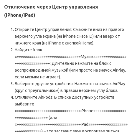
Отключение через Центр управления
(iPhone/iPad)
Откройте Центр управления: Смахните вниз из правого
верхнего угла экрана (на iPhone с Face ID) или вверх от
нижнего края (на iPhone с кнопкой Home).
Найдите блок
«»»»»»»»»»»»»»»»»»»»»»»»»»»»»»»»Музыка»»»»»»»»»»»»»»»
»»»»»»»»»»»»»»»»»: Длительно нажмите на блок с
воспроизводимой музыкой (или просто на значок AirPlay,
если музыка не играет).
Выберите другое устройство: Нажмите на значок AirPlay
(круг с треугольником) в правом верхнем углу блока.
Отключите AirPods: В списке доступных устройств
выберите
«»»»»»»»»»»»»»»»»»»»»»»»»»»»»»»»iPhone»»»»»»»»»»»»»»»»
»»»»»»»»»»»»»»»» (или
«»»»»»»»»»»»»»»»»»»»»»»»»»»»»»»»iPad»»»»»»»»»»»»»»»»»»»
»»»»»»»»»»»»») – это заставит звук воспроизводиться