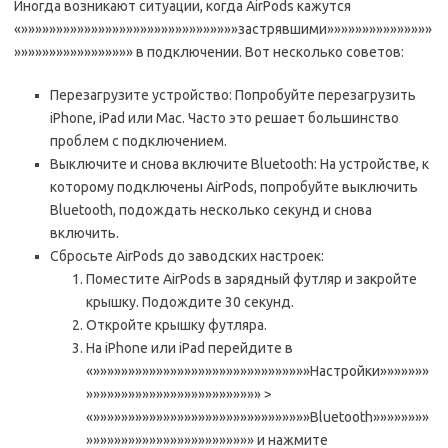
Иногда возникают ситуации, когда AirPods кажутся
«»»»»»»»»»»»»»»»»»»»»»»»»»»»»»»»застрявшими»»»»»»»»»»»»»»»
»»»»»»»»»»»»»»»»» в подключении. Вот несколько советов:
Перезагрузите устройство: Попробуйте перезагрузить
iPhone, iPad или Mac. Часто это решает большинство
проблем с подключением.
Выключите и снова включите Bluetooth: На устройстве, к
которому подключены AirPods, попробуйте выключить
Bluetooth, подождать несколько секунд и снова
включить.
Сбросьте AirPods до заводских настроек:
Поместите AirPods в зарядный футляр и закройте
крышку. Подождите 30 секунд.
Откройте крышку футляра.
На iPhone или iPad перейдите в
«»»»»»»»»»»»»»»»»»»»»»»»»»»»»»»»Настройки»»»»»»»
»»»»»»»»»»»»»»»»»»»»»»»»» >
«»»»»»»»»»»»»»»»»»»»»»»»»»»»»»»»Bluetooth»»»»»»»»
»»»»»»»»»»»»»»»»»»»»»»»» и нажмите