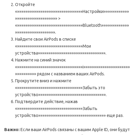
Откройте
«»»»»»»»»»»»»»»»»»»»»»»»»»»»»»»»Настройки»»»»»»»»»»»»
»»»»»»»»»»»»»»»»»»»» >
«»»»»»»»»»»»»»»»»»»»»»»»»»»»»»»»Bluetooth»»»»»»»»»»»»»
»»»»»»»»»»»»»»»»»»».
Найдите свои AirPods в списке
«»»»»»»»»»»»»»»»»»»»»»»»»»»»»»»»Мои
устройства»»»»»»»»»»»»»»»»»»»»»»»»»»»»»»»».
Нажмите на синий значок
«»»»»»»»»»»»»»»»»»»»»»»»»»»»»»»»i»»»»»»»»»»»»»»»»»»»»»»
»»»»»»»»»» рядом с названием ваших AirPods.
Прокрутите вниз и нажмите
«»»»»»»»»»»»»»»»»»»»»»»»»»»»»»»»Забыть это
устройство»»»»»»»»»»»»»»»»»»»»»»»»»»»»»»»».
Подтвердите действие, нажав
«»»»»»»»»»»»»»»»»»»»»»»»»»»»»»»»Забыть
устройство»»»»»»»»»»»»»»»»»»»»»»»»»»»»»»»» еще раз.
Важно:
Если ваши AirPods связаны с вашим Apple ID, они будут