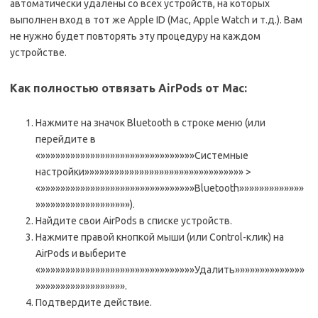
автоматически удалены со всех устройств, на которых
выполнен вход в тот же Apple ID (Mac, Apple Watch и т.д.). Вам
не нужно будет повторять эту процедуру на каждом
устройстве.
Как полностью отвязать AirPods от Mac:
Нажмите на значок Bluetooth в строке меню (или
перейдите в
«»»»»»»»»»»»»»»»»»»»»»»»»»»»»»»»Системные
настройки»»»»»»»»»»»»»»»»»»»»»»»»»»»»»»»» >
«»»»»»»»»»»»»»»»»»»»»»»»»»»»»»»»Bluetooth»»»»»»»»»»»»»
»»»»»»»»»»»»»»»»»»»).
Найдите свои AirPods в списке устройств.
Нажмите правой кнопкой мыши (или Control-клик) на
AirPods и выберите
«»»»»»»»»»»»»»»»»»»»»»»»»»»»»»»»Удалить»»»»»»»»»»»»»»
»»»»»»»»»»»»»»»»»».
Подтвердите действие.