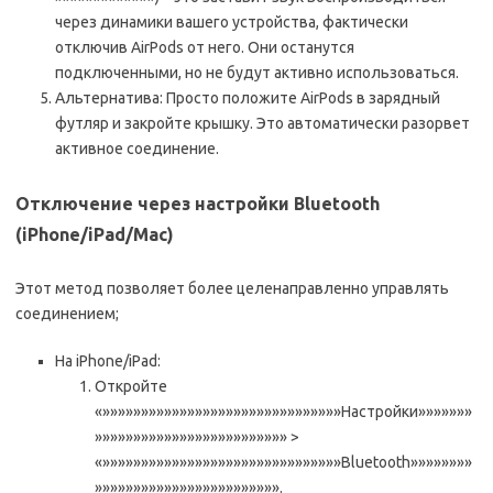
через динамики вашего устройства, фактически
отключив AirPods от него. Они останутся
подключенными, но не будут активно использоваться.
Альтернатива: Просто положите AirPods в зарядный
футляр и закройте крышку. Это автоматически разорвет
активное соединение.
Отключение через настройки Bluetooth
(iPhone/iPad/Mac)
Этот метод позволяет более целенаправленно управлять
соединением;
На iPhone/iPad:
Откройте
«»»»»»»»»»»»»»»»»»»»»»»»»»»»»»»»Настройки»»»»»»»
»»»»»»»»»»»»»»»»»»»»»»»»» >
«»»»»»»»»»»»»»»»»»»»»»»»»»»»»»»»Bluetooth»»»»»»»»
»»»»»»»»»»»»»»»»»»»»»»»».