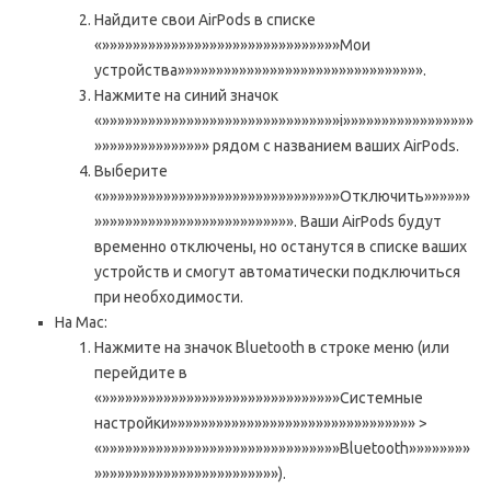
Найдите свои AirPods в списке
«»»»»»»»»»»»»»»»»»»»»»»»»»»»»»»»Мои
устройства»»»»»»»»»»»»»»»»»»»»»»»»»»»»»»»».
Нажмите на синий значок
«»»»»»»»»»»»»»»»»»»»»»»»»»»»»»»»i»»»»»»»»»»»»»»»»»
»»»»»»»»»»»»»»» рядом с названием ваших AirPods.
Выберите
«»»»»»»»»»»»»»»»»»»»»»»»»»»»»»»»Отключить»»»»»»
»»»»»»»»»»»»»»»»»»»»»»»»»». Ваши AirPods будут
временно отключены, но останутся в списке ваших
устройств и смогут автоматически подключиться
при необходимости.
На Mac:
Нажмите на значок Bluetooth в строке меню (или
перейдите в
«»»»»»»»»»»»»»»»»»»»»»»»»»»»»»»»Системные
настройки»»»»»»»»»»»»»»»»»»»»»»»»»»»»»»»» >
«»»»»»»»»»»»»»»»»»»»»»»»»»»»»»»»Bluetooth»»»»»»»»
»»»»»»»»»»»»»»»»»»»»»»»»).