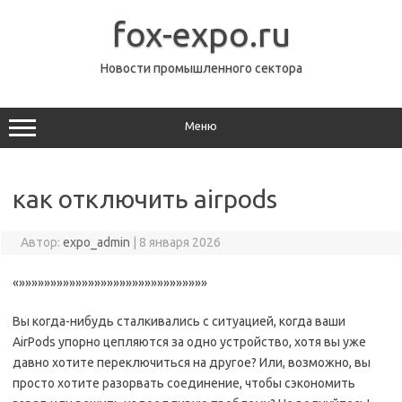
Перейти
к
fox-expo.ru
содержимому
Новости промышленного сектора
Меню
как отключить airpods
Автор:
expo_admin
|
8 января 2026
«»»»»»»»»»»»»»»»»»»»»»»»»»»»»»»
Вы когда-нибудь сталкивались с ситуацией, когда ваши
AirPods упорно цепляются за одно устройство, хотя вы уже
давно хотите переключиться на другое? Или, возможно, вы
просто хотите разорвать соединение, чтобы сэкономить