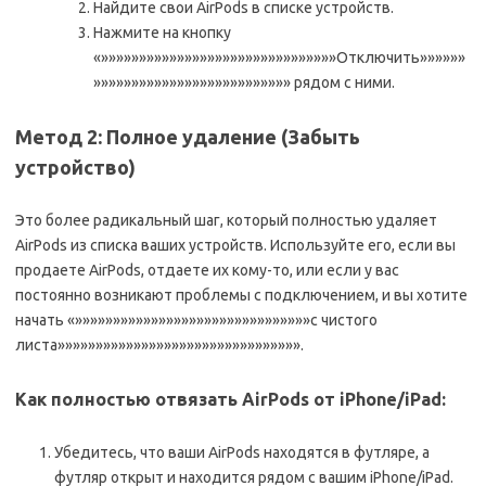
Найдите свои AirPods в списке устройств.
Нажмите на кнопку
«»»»»»»»»»»»»»»»»»»»»»»»»»»»»»»»Отключить»»»»»»
»»»»»»»»»»»»»»»»»»»»»»»»»» рядом с ними.
Метод 2: Полное удаление (Забыть
устройство)
Это более радикальный шаг, который полностью удаляет
AirPods из списка ваших устройств. Используйте его, если вы
продаете AirPods, отдаете их кому-то, или если у вас
постоянно возникают проблемы с подключением, и вы хотите
начать «»»»»»»»»»»»»»»»»»»»»»»»»»»»»»»»с чистого
листа»»»»»»»»»»»»»»»»»»»»»»»»»»»»»»»».
Как полностью отвязать AirPods от iPhone/iPad:
Убедитесь, что ваши AirPods находятся в футляре, а
футляр открыт и находится рядом с вашим iPhone/iPad.