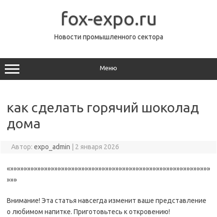
Перейти
к
fox-expo.ru
содержимому
Новости промышленного сектора
Меню
как сделать горячий шоколад
дома
Автор:
expo_admin
|
2 января 2026
«»»»»»»»»»»»»»»»»»»»»»»»»»»»»»»»»»»»»»»»»»»»»»»»»»»»»»»»»»»»
»»»
Внимание! Эта статья навсегда изменит ваше представление
о любимом напитке. Приготовьтесь к откровению!