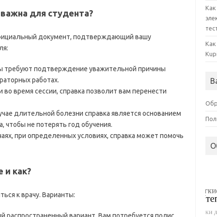
Как
 важна для студента?
эле
тес
о официальный документ, подтверждающий вашу
Как
ля:
Kup
ты требуют подтверждение уважительной причины
ораторных работах.
В
и во время сессии, справка позволит вам перенести
Обр
лучае длительной болезни справка является основанием
Пол
, чтобы не потерять год обучения.
чаях, при определенных условиях, справка может помочь
О
 и как?
ться к врачу. Варианты:
й распространенный вариант. Вам потребуется полис