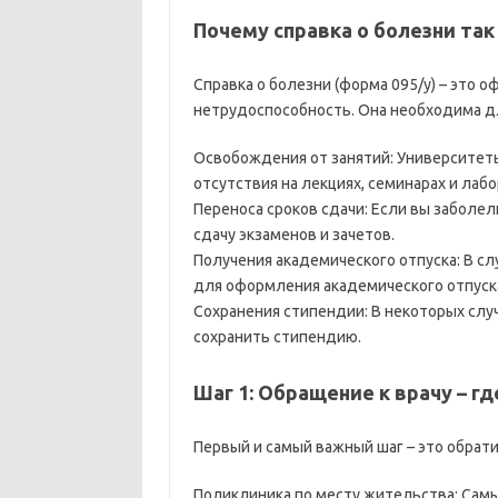
Почему справка о болезни так
Справка о болезни (форма 095/у) – эт
нетрудоспособность. Она необходима д
Освобождения от занятий: Университе
отсутствия на лекциях, семинарах и лаб
Переноса сроков сдачи: Если вы заболел
сдачу экзаменов и зачетов.
Получения академического отпуска: В с
для оформления академического отпуска
Сохранения стипендии: В некоторых слу
сохранить стипендию.
Шаг 1: Обращение к врачу – где
Первый и самый важный шаг – это обрати
Поликлиника по месту жительства: Самы