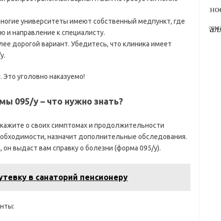
Многие университеты имеют собственный медпункт, где
 и направление к специалисту.
олее дорогой вариант. Убедитесь, что клиника имеет
у.
 Это уголовно наказуемо!
мы 095/у – что нужно знать?
скажите о своих симптомах и продолжительности
необходимости, назначит дополнительные обследования.
 он выдаст вам справку о болезни (форма 095/у).
утевку в санаторий пенсионеру
нты: