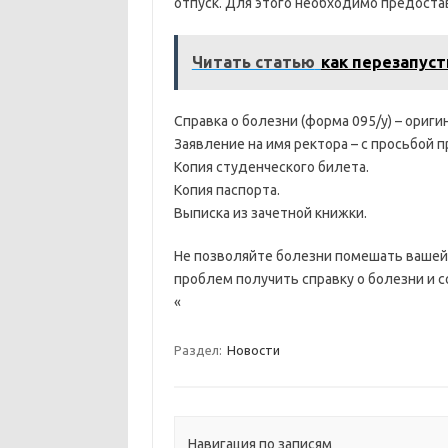
отпуск. Для этого необходимо предост
Читать статью
как перезапусти
Справка о болезни (форма 095/у) – ориги
Заявление на имя ректора – с просьбой 
Копия студенческого билета.
Копия паспорта.
Выписка из зачетной книжки.
Не позволяйте болезни помешать вашей 
проблем получить справку о болезни и с
«
Раздел:
Новости
Навигация по записям