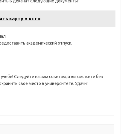
авить в деканат следующие документы:
ть карту в кс го
нал.
предоставить академический отпуск.
учебе! Следуйте нашим советам, и вы сможете без
охранить свое место в университете. Удачи!