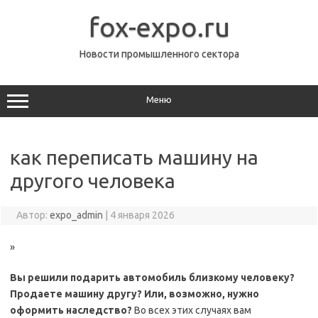
Перейти
к
fox-expo.ru
содержимому
Новости промышленного сектора
Меню
как переписать машину на
другого человека
Автор:
expo_admin
|
4 января 2026
»
Вы решили подарить автомобиль близкому человеку?
Продаете машину другу? Или, возможно, нужно
оформить наследство?
Во всех этих случаях вам