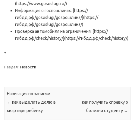
(https://www.gosuslugi.ru/)
Информация о госпошлинах: [https://
гибдд.рф/gosuslugi/gospoшлина/](https://
гибдд.рф/gosuslugi/gospoшлина/)
Проверка автомобиля на ограничения: [https://
гибдд.рф/check/history/](https://гибдд.рф/check/history/)
«
Раздел:
Новости
Навигация по записям
←
как выделить долю в
как получить справку о
квартире ребенку
болезни студенту
→