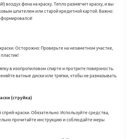
!) воздух фена на краску. Тепло размягчит краску, и вы
ковым шпателем или старой кредитной картой. Важно:
деформировался!
краски. Осторожно: Проверьте на незаметном участке,
 пластик!
япку в изопропиловом спирте и протрите поверхность.
меняйте ватные диски или тряпки, чтобы не размазывать
аски (струйка)
 спрей-краски. Обязательно: Используйте средства,
ельно прочитайте инструкцию и соблюдайте меры