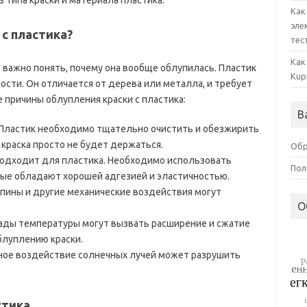
 типа краски и материала пластика.
Как
эле
с пластика?
тес
Как
 важно понять, почему она вообще облупилась. Пластик
Kup
ости. Он отличается от дерева или металла, и требует
 причины облупления краски с пластика:
В
 Пластик необходимо тщательно очистить и обезжирить
 краска просто не будет держаться.
Обр
 подходит для пластика. Необходимо использовать
Пол
рые обладают хорошей адгезией и эластичностью.
пины и другие механические воздействия могут
О
ады температуры могут вызвать расширение и сжатие
блуплению краски.
ное воздействие солнечных лучей может разрушить
стика