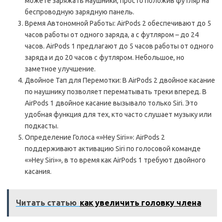
можете заряжать наушники, просто положив футляр на
беспроводную зарядную панель.
Время Автономной Работы: AirPods 2 обеспечивают до 5
часов работы от одного заряда, а с футляром – до 24
часов. AirPods 1 предлагают до 5 часов работы от одного
заряда и до 20 часов с футляром. Небольшое, но
заметное улучшение.
Двойное Тап для Перемотки: В AirPods 2 двойное касание
по наушнику позволяет перематывать треки вперед. В
AirPods 1 двойное касание вызывало только Siri. Это
удобная функция для тех, кто часто слушает музыку или
подкасты.
Определение Голоса «»Hey Siri»»: AirPods 2
поддерживают активацию Siri по голосовой команде
«»Hey Siri»», в то время как AirPods 1 требуют двойного
касания.
Читать статью
как увеличить головку члена