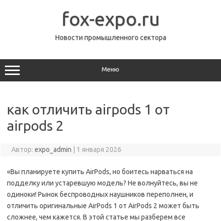
Перейти
к
fox-expo.ru
содержимому
Новости промышленного сектора
Меню
как отличить airpods 1 от
airpods 2
Автор:
expo_admin
|
1 января 2026
«Вы планируете купить AirPods, но боитесь нарваться на
подделку или устаревшую модель? Не волнуйтесь, вы не
одиноки! Рынок беспроводных наушников переполнен, и
отличить оригинальные AirPods 1 от AirPods 2 может быть
сложнее, чем кажется. В этой статье мы разберем все