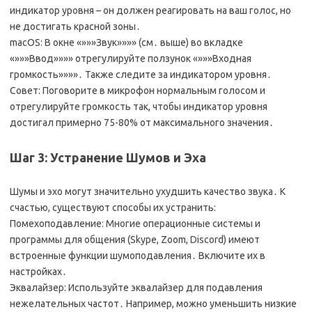
индикатор уровня – он должен реагировать на ваш голос, но
не достигать красной зоны․
macOS: В окне «»»»Звук»»»» (см․ выше) во вкладке
«»»»Ввод»»»» отрегулируйте ползунок «»»»Входная
громкость»»»»․ Также следите за индикатором уровня․
Совет: Поговорите в микрофон нормальным голосом и
отрегулируйте громкость так, чтобы индикатор уровня
достигал примерно 75-80% от максимального значения․
Шаг 3: Устранение Шумов и Эха
Шумы и эхо могут значительно ухудшить качество звука․ К
счастью, существуют способы их устранить:
Помехоподавление: Многие операционные системы и
программы для общения (Skype, Zoom, Discord) имеют
встроенные функции шумоподавления․ Включите их в
настройках․
Эквалайзер: Используйте эквалайзер для подавления
нежелательных частот․ Например, можно уменьшить низкие