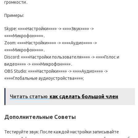
громкости․
Примеры:
Skype: «»»»Настройки»»»» -> «»»»Звук»»»» ->
«»»»Микрофон»»»»․
Zoom: «»»»Настройки»»»» -> «»»»Аудио»»»» ->
«»»»Микрофон»»»»․
Discord: «»»»Настройки пользователя»»»» -> «»»»Голос и
видео»»»» -> «»»»Микрофон»»»»․
OBS Studio: «»»»Настройки»»»» -> «»»»Аудио»»»» ->
«»»»Глобальные аудиоустройства»»»»;
Читать статью
как сделать большой член
Дополнительные Советы
Тестируйте звук: После каждой настройки записывайте