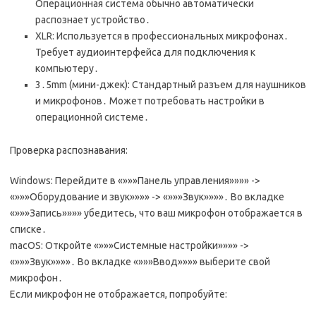
Операционная система обычно автоматически
распознает устройство․
XLR: Используется в профессиональных микрофонах․
Требует аудиоинтерфейса для подключения к
компьютеру․
3․5mm (мини-джек): Стандартный разъем для наушников
и микрофонов․ Может потребовать настройки в
операционной системе․
Проверка распознавания:
Windows: Перейдите в «»»»Панель управления»»»» ->
«»»»Оборудование и звук»»»» -> «»»»Звук»»»»․ Во вкладке
«»»»Запись»»»» убедитесь, что ваш микрофон отображается в
списке․
macOS: Откройте «»»»Системные настройки»»»» ->
«»»»Звук»»»»․ Во вкладке «»»»Ввод»»»» выберите свой
микрофон․
Если микрофон не отображается, попробуйте: