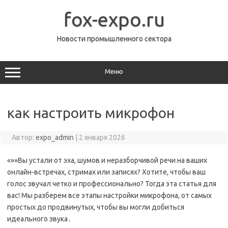
Перейти
к
fox-expo.ru
содержимому
Новости промышленного сектора
Меню
как настроить микрофон
Автор:
expo_admin
|
2 января 2026
«»»Вы устали от эха, шумов и неразборчивой речи на ваших
онлайн-встречах, стримах или записях? Хотите, чтобы ваш
голос звучал четко и профессионально? Тогда эта статья для
вас! Мы разберем все этапы настройки микрофона, от самых
простых до продвинутых, чтобы вы могли добиться
идеального звука․