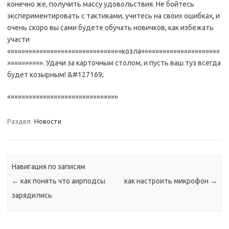
конечно же, получить массу удовольствия. Не бойтесь
экспериментировать с тактиками, учитесь на своих ошибках, и
очень скоро вы сами будете обучать новичков, как избежать
участи
«»»»»»»»»»»»»»»»»»»»»»»»»»»»»»»»козла»»»»»»»»»»»»»»»»»»»»»»
»»»»»»»»»». Удачи за карточным столом, и пусть ваш туз всегда
будет козырным! &#127169;
«»»»»»»»»»»»»»»»»»»»»»»»»»»»»»»
Раздел:
Новости
Навигация по записям
←
как понять что аирподсы
как настроить микрофон
→
зарядились