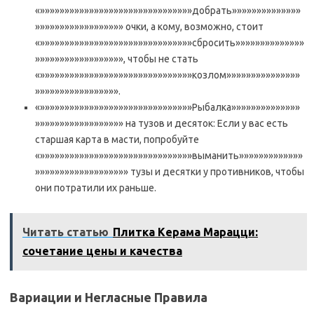
«»»»»»»»»»»»»»»»»»»»»»»»»»»»»»»»добрать»»»»»»»»»»»»»»
»»»»»»»»»»»»»»»»»» очки, а кому, возможно, стоит
«»»»»»»»»»»»»»»»»»»»»»»»»»»»»»»»сбросить»»»»»»»»»»»»»»
»»»»»»»»»»»»»»»»»», чтобы не стать
«»»»»»»»»»»»»»»»»»»»»»»»»»»»»»»»козлом»»»»»»»»»»»»»»»
»»»»»»»»»»»»»»»»».
«»»»»»»»»»»»»»»»»»»»»»»»»»»»»»»»Рыбалка»»»»»»»»»»»»»»
»»»»»»»»»»»»»»»»»» на тузов и десяток: Если у вас есть
старшая карта в масти, попробуйте
«»»»»»»»»»»»»»»»»»»»»»»»»»»»»»»»выманить»»»»»»»»»»»»»
»»»»»»»»»»»»»»»»»»» тузы и десятки у противников, чтобы
они потратили их раньше.
Читать статью
Плитка Керама Марацци:
сочетание цены и качества
Вариации и Негласные Правила