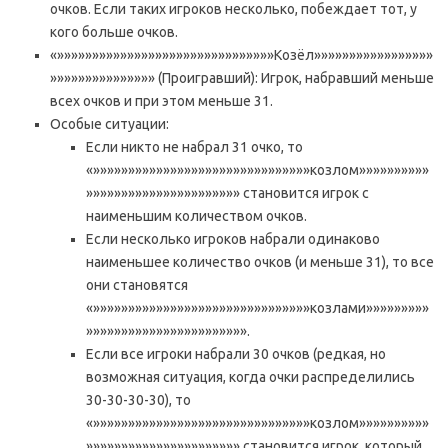
очков. Если таких игроков несколько, побеждает тот, у
кого больше очков.
«»»»»»»»»»»»»»»»»»»»»»»»»»»»»»»»Козёл»»»»»»»»»»»»»»»»»
»»»»»»»»»»»»»»» (Проигравший): Игрок, набравший меньше
всех очков и при этом меньше 31.
Особые ситуации:
Если никто не набрал 31 очко, то
«»»»»»»»»»»»»»»»»»»»»»»»»»»»»»»»козлом»»»»»»»»»»
»»»»»»»»»»»»»»»»»»»»»» становится игрок с
наименьшим количеством очков.
Если несколько игроков набрали одинаково
наименьшее количество очков (и меньше 31), то все
они становятся
«»»»»»»»»»»»»»»»»»»»»»»»»»»»»»»»козлами»»»»»»»»»
»»»»»»»»»»»»»»»»»»»»»»».
Если все игроки набрали 30 очков (редкая, но
возможная ситуация, когда очки распределились
30-30-30-30), то
«»»»»»»»»»»»»»»»»»»»»»»»»»»»»»»»козлом»»»»»»»»»»
»»»»»»»»»»»»»»»»»»»»»» становится игрок, который