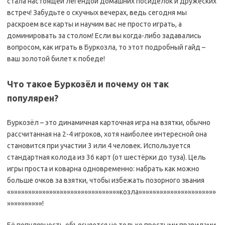
стала настоящей легендой домашних посиделок и дружеских
встреч! Забудьте о скучных вечерах, ведь сегодня мы
раскроем все карты и научим вас не просто играть, а
доминировать за столом! Если вы когда-либо задавались
вопросом, как играть в Буркозла, то этот подробный гайд –
ваш золотой билет к победе!
Что такое Буркозёл и почему он так
популярен?
Буркозёл – это динамичная карточная игра на взятки, обычно
рассчитанная на 2-4 игроков, хотя наиболее интересной она
становится при участии 3 или 4 человек. Используется
стандартная колода из 36 карт (от шестёрки до туза). Цель
игры проста и коварна одновременно: набрать как можно
больше очков за взятки, чтобы избежать позорного звания
«»»»»»»»»»»»»»»»»»»»»»»»»»»»»»»»козла»»»»»»»»»»»»»»»»»»»»»»
»»»»»»»»»»!