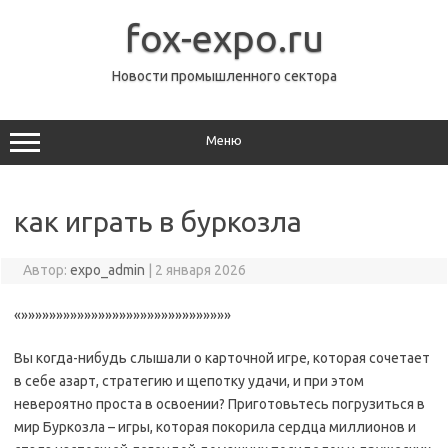
Перейти
к
fox-expo.ru
содержимому
Новости промышленного сектора
Меню
как играть в буркозла
Автор:
expo_admin
|
2 января 2026
«»»»»»»»»»»»»»»»»»»»»»»»»»»»»»»
Вы когда-нибудь слышали о карточной игре, которая сочетает
в себе азарт, стратегию и щепотку удачи, и при этом
невероятно проста в освоении? Приготовьтесь погрузиться в
мир Буркозла – игры, которая покорила сердца миллионов и