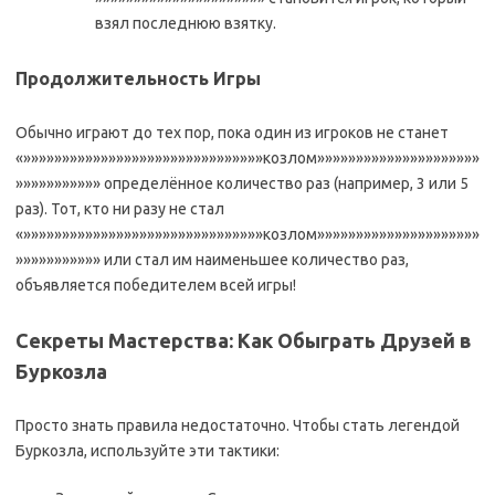
взял последнюю взятку.
Продолжительность Игры
Обычно играют до тех пор, пока один из игроков не станет
«»»»»»»»»»»»»»»»»»»»»»»»»»»»»»»»козлом»»»»»»»»»»»»»»»»»»»»»
»»»»»»»»»»» определённое количество раз (например, 3 или 5
раз). Тот, кто ни разу не стал
«»»»»»»»»»»»»»»»»»»»»»»»»»»»»»»»козлом»»»»»»»»»»»»»»»»»»»»»
»»»»»»»»»»» или стал им наименьшее количество раз,
объявляется победителем всей игры!
Секреты Мастерства: Как Обыграть Друзей в
Буркозла
Просто знать правила недостаточно. Чтобы стать легендой
Буркозла, используйте эти тактики: