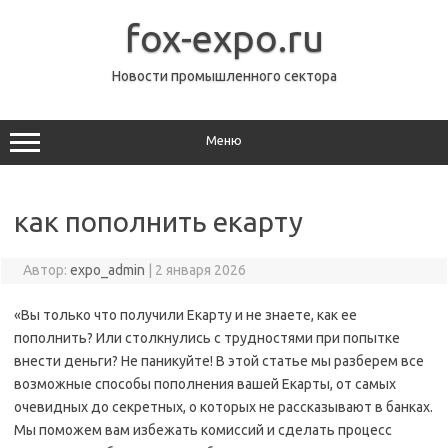
Перейти
к
fox-expo.ru
содержимому
Новости промышленного сектора
Меню
как пополнить екарту
Автор:
expo_admin
|
2 января 2026
«Вы только что получили Екарту и не знаете, как ее
пополнить? Или столкнулись с трудностями при попытке
внести деньги? Не паникуйте! В этой статье мы разберем все
возможные способы пополнения вашей Екарты, от самых
очевидных до секретных, о которых не рассказывают в банках.
Мы поможем вам избежать комиссий и сделать процесс