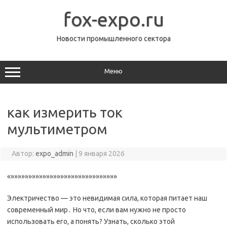
Перейти
к
fox-expo.ru
содержимому
Новости промышленного сектора
Меню
как измерить ток
мультиметром
Автор:
expo_admin
|
9 января 2026
«»»»»»»»»»»»»»»»»»»»»»»»»»»»»»»
Электричество — это невидимая сила, которая питает наш
современный мир․ Но что, если вам нужно не просто
использовать его, а понять? Узнать, сколько этой