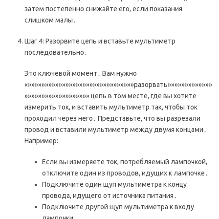
затем постепенно снижайте его, если показания
слишком малы․
Шаг 4: Разорвите цепь и вставьте мультиметр
последовательно․
Это ключевой момент․ Вам нужно
«»»»»»»»»»»»»»»»»»»»»»»»»»»»»»»»разорвать»»»»»»»»»»»»»
»»»»»»»»»»»»»»»»»»» цепь в том месте, где вы хотите
измерить ток, и вставить мультиметр так, чтобы ток
проходил через него․ Представьте, что вы разрезали
провод и вставили мультиметр между двумя концами․
Например:
Если вы измеряете ток, потребляемый лампочкой,
отключите один из проводов, идущих к лампочке․
Подключите один щуп мультиметра к концу
провода, идущего от источника питания․
Подключите другой щуп мультиметра к входу
лампочки․