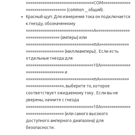
«»»»»»»»»»»»»»»»»»»»»»»»»»»»»»»»COM»»»»»»»»»»»»»
»»»»»»»»»»»»»»»»»»» (common ⎯ общий)․
Красный щуп: Для измерения тока он подключается
к гнезду, обозначенному
«»»»»»»»»»»»»»»»»»»»»»»»»»»»»»»»A»»»»»»»»»»»»»»»»
»»»»»»»»»»»»»»»» (амперы) или
«»»»»»»»»»»»»»»»»»»»»»»»»»»»»»»»mA»»»»»»»»»»»»»»
»»»»»»»»»»»»»»»»»» (миллиамперы)․ Если есть
отдельные гнезда для
«»»»»»»»»»»»»»»»»»»»»»»»»»»»»»»»10A»»»»»»»»»»»»»»
»»»»»»»»»»»»»»»»»» и
«»»»»»»»»»»»»»»»»»»»»»»»»»»»»»»»mA»»»»»»»»»»»»»»
»»»»»»»»»»»»»»»»»», выберите то, которое
соответствует ожидаемому току․ Если вы не
уверены, начните с гнезда
«»»»»»»»»»»»»»»»»»»»»»»»»»»»»»»»10A»»»»»»»»»»»»»»
»»»»»»»»»»»»»»»»»» (или самого высокого
доступного амперного диапазона) для
безопасности․