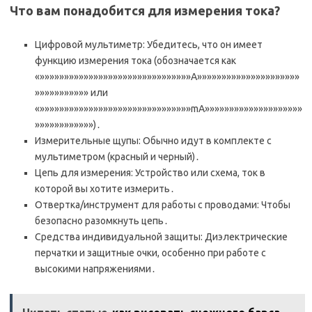
Что вам понадобится для измерения тока?
Цифровой мультиметр: Убедитесь, что он имеет
функцию измерения тока (обозначается как
«»»»»»»»»»»»»»»»»»»»»»»»»»»»»»»»A»»»»»»»»»»»»»»»»»»»»»
»»»»»»»»»»» или
«»»»»»»»»»»»»»»»»»»»»»»»»»»»»»»»mA»»»»»»»»»»»»»»»»»»»»
»»»»»»»»»»»»)․
Измерительные щупы: Обычно идут в комплекте с
мультиметром (красный и черный)․
Цепь для измерения: Устройство или схема, ток в
которой вы хотите измерить․
Отвертка/инструмент для работы с проводами: Чтобы
безопасно разомкнуть цепь․
Средства индивидуальной защиты: Диэлектрические
перчатки и защитные очки, особенно при работе с
высокими напряжениями․