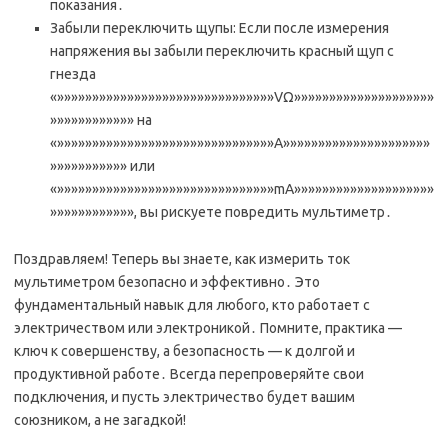
показания․
Забыли переключить щупы: Если после измерения
напряжения вы забыли переключить красный щуп с
гнезда
«»»»»»»»»»»»»»»»»»»»»»»»»»»»»»»»VΩ»»»»»»»»»»»»»»»»»»»»
»»»»»»»»»»»» на
«»»»»»»»»»»»»»»»»»»»»»»»»»»»»»»»A»»»»»»»»»»»»»»»»»»»»»
»»»»»»»»»»» или
«»»»»»»»»»»»»»»»»»»»»»»»»»»»»»»»mA»»»»»»»»»»»»»»»»»»»»
»»»»»»»»»»»», вы рискуете повредить мультиметр․
Поздравляем! Теперь вы знаете, как измерить ток
мультиметром безопасно и эффективно․ Это
фундаментальный навык для любого, кто работает с
электричеством или электроникой․ Помните, практика —
ключ к совершенству, а безопасность — к долгой и
продуктивной работе․ Всегда перепроверяйте свои
подключения, и пусть электричество будет вашим
союзником, а не загадкой!