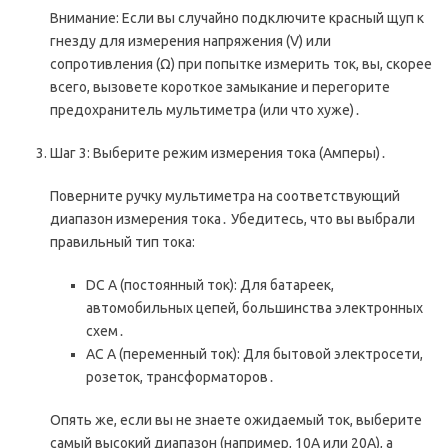
Внимание: Если вы случайно подключите красный щуп к
гнезду для измерения напряжения (V) или
сопротивления (Ω) при попытке измерить ток, вы, скорее
всего, вызовете короткое замыкание и перегорите
предохранитель мультиметра (или что хуже)․
Шаг 3: Выберите режим измерения тока (Амперы)․
Поверните ручку мультиметра на соответствующий
диапазон измерения тока․ Убедитесь, что вы выбрали
правильный тип тока:
DC A (постоянный ток): Для батареек,
автомобильных цепей, большинства электронных
схем․
AC A (переменный ток): Для бытовой электросети,
розеток, трансформаторов․
Опять же, если вы не знаете ожидаемый ток, выберите
самый высокий диапазон (например, 10A или 20A), а