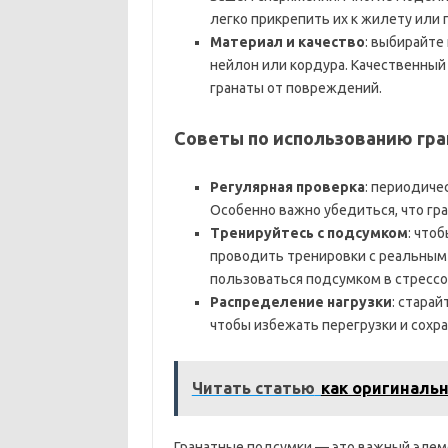
легко прикрепить их к жилету или п
Материал и качество
: выбирайте
нейлон или кордура. Качественный
гранаты от повреждений.
Советы по использованию гр
Регулярная проверка
: периодиче
Особенно важно убедиться, что гр
Тренируйтесь с подсумком
: что
проводить тренировки с реальным 
пользоваться подсумком в стрессо
Распределение нагрузки
: стара
чтобы избежать перегрузки и сохр
Читать статью
как оригиналь
Гранатные подсумки — это важный элеме