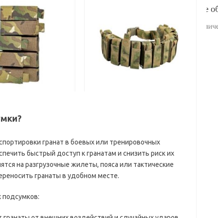
умки?
спортировки гранат в боевых или тренировочных
спечить быстрый доступ к гранатам и снизить риск их
ятся на разгрузочные жилеты, пояса или тактические
ереносить гранаты в удобном месте.
 подсумков:
 гранаты от внешних воздействий и случайных ударов.