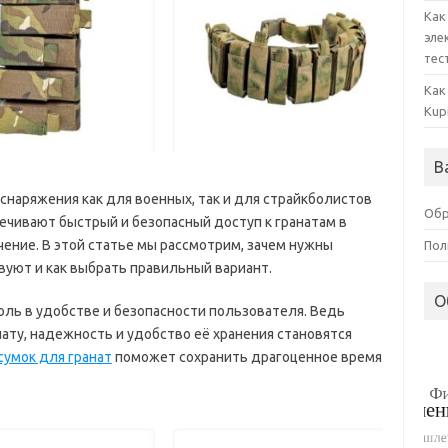
Как
эле
тес
Как
Kup
В
наряжения как для военных, так и для страйкболистов
Обр
печивают быстрый и безопасный доступ к гранатам в
чение. В этой статье мы рассмотрим, зачем нужны
Пол
вуют и как выбрать правильный вариант.
О
ль в удобстве и безопасности пользователя. Ведь
ату, надежность и удобство её хранения становятся
сумок для гранат
поможет сохранить драгоценное время