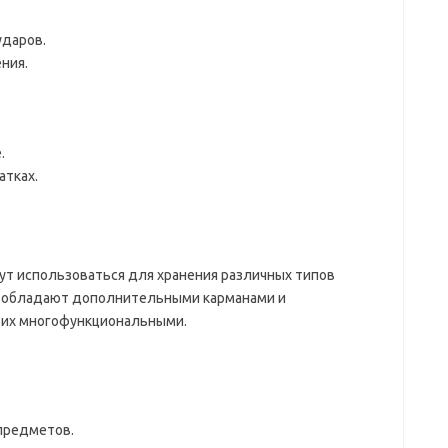
ударов.
ния.
.
атках.
ут использоваться для хранения различных типов
то обладают дополнительными карманами и
 их многофункциональными.
предметов.