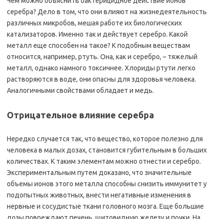
Чем можно объяснить бактерицидное действие ионов
серебра? Дело в том, что они влияют на жизнедеятельность
различных микробов, мешая работе их биологических
катализаторов. Именно так и действует серебро. Какой
металл еще способен на такое? К подобным веществам
относится, например, ртуть. Она, как и серебро, – тяжелый
металл, однако намного токсичнее. Хлориды ртути легко
растворяются в воде, они опасны для здоровья человека.
Аналогичными свойствами обладает и медь.
Отрицательное влияние серебра
Нередко случается так, что вещество, которое полезно для
человека в малых дозах, становится губительным в больших
количествах. К таким элементам можно отнести и серебро.
Экспериментальным путем доказано, что значительные
объемы ионов этого металла способны снизить иммунитет у
подопытных животных, внести негативные изменения в
нервные и сосудистые ткани головного мозга. Еще большие
дозы повреждают печень, щитовидную железу и почки. На