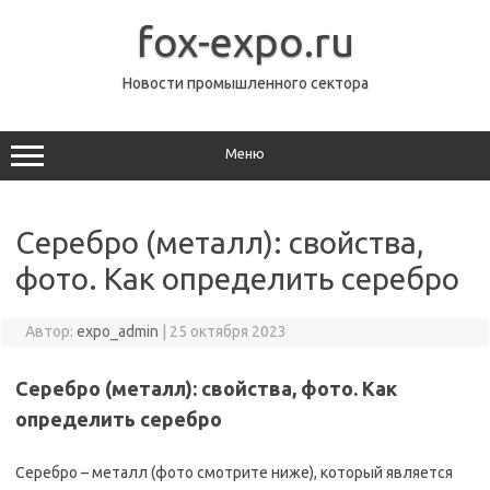
Перейти
к
fox-expo.ru
содержимому
Новости промышленного сектора
Меню
Серебро (металл): свойства,
фото. Как определить серебро
Автор:
expo_admin
|
25 октября 2023
Серебро (металл): свойства, фото. Как
определить серебро
Серебро – металл (фото смотрите ниже), который является