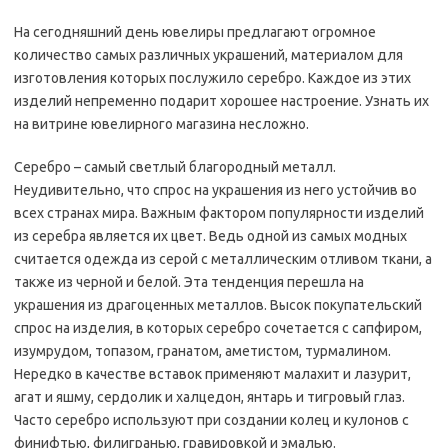
На сегодняшний день ювелиры предлагают огромное
количество самых различных украшений, материалом для
изготовления которых послужило серебро. Каждое из этих
изделий непременно подарит хорошее настроение. Узнать их
на витрине ювелирного магазина несложно.
Серебро – самый светлый благородный металл.
Неудивительно, что спрос на украшения из него устойчив во
всех странах мира. Важным фактором популярности изделий
из серебра является их цвет. Ведь одной из самых модных
считается одежда из серой с металлическим отливом ткани, а
также из черной и белой. Эта тенденция перешла на
украшения из драгоценных металлов. Высок покупательский
спрос на изделия, в которых серебро сочетается с сапфиром,
изумрудом, топазом, гранатом, аметистом, турмалином.
Нередко в качестве вставок применяют малахит и лазурит,
агат и яшму, сердолик и халцедон, янтарь и тигровый глаз.
Часто серебро используют при создании колец и кулонов с
финифтью, филигранью, гравировкой и эмалью.