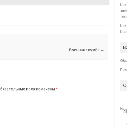
Как
эле
тес
Как
Kup
В
Военная служба
→
Обр
Пол
О
бязательные поля помечены
*