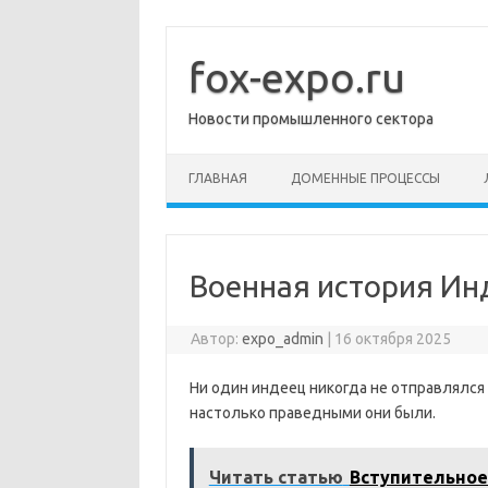
Перейти
к
содержимому
fox-expo.ru
Новости промышленного сектора
ГЛАВНАЯ
ДОМЕННЫЕ ПРОЦЕССЫ
Военная история Ин
Автор:
expo_admin
|
16 октября 2025
Ни один индеец никогда не отправлялся
настолько праведными они были.
Читать статью
Вступительное