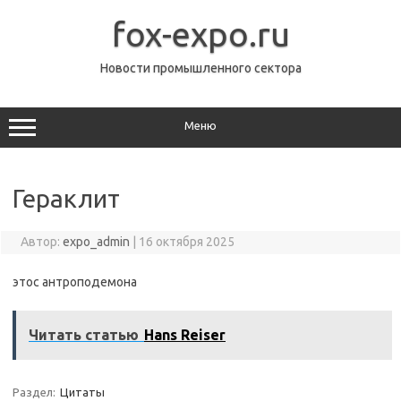
Перейти
к
fox-expo.ru
содержимому
Новости промышленного сектора
Меню
Гераклит
Автор:
expo_admin
|
16 октября 2025
этос антроподемона
Читать статью
Hans Reiser
Раздел:
Цитаты