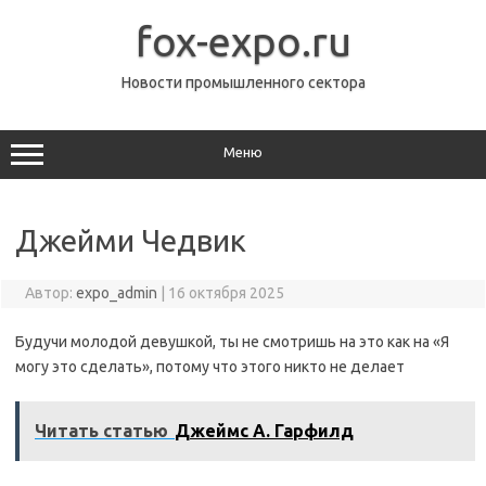
Перейти
к
fox-expo.ru
содержимому
Новости промышленного сектора
Меню
Джейми Чедвик
Автор:
expo_admin
|
16 октября 2025
Будучи молодой девушкой, ты не смотришь на это как на «Я
могу это сделать», потому что этого никто не делает
Читать статью
Джеймс А. Гарфилд