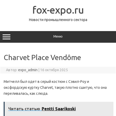
Перейти
к
fox-expo.ru
содержимому
Новости промышленного сектора
Меню
Charvet Place Vendôme
Автор:
expo_admin
|
16 октября 2025
Митчелл был одет в серый костюм с Сэвил-Роу и
оксфордскую куртку Charvet, такую плотно сшитую, что она
переливалась, как слюда.
Читать статью
Pentti Saarikoski