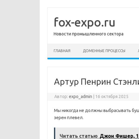
Перейти
к
содержимому
fox-expo.ru
Новости промышленного сектора
ГЛАВНАЯ
ДОМЕННЫЕ ПРОЦЕССЫ
Артур Пенрин Стэнл
Автор:
expo_admin
|
16 октября 2025
Мы никогда не должны выбрасывать буше
зерен плевел.
Читать статью
Джон Фишер, 1