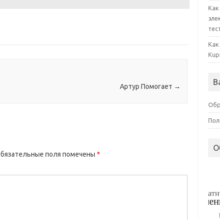
Как
эле
тес
Как
Kup
В
Артур Помогает
→
Обр
Пол
О
бязательные поля помечены
*