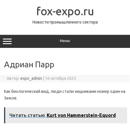
Перейти
к
fox-expo.ru
содержимому
Новости промышленного сектора
Меню
Адриан Парр
Автор:
expo_admin
|
16 октября 2025
Как биологический вид, люди стали хищниками номер один на
Земле.
Читать статью
Kurt von Hammerstein-Equord