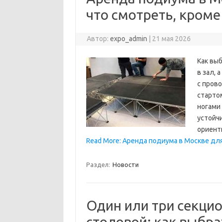
что смотреть, кроме
Автор:
expo_admin
|
21 мая 2026
Как вы
в зал, 
с пров
стартом
ногами
устойч
ориент
Read More: Аренда подиума в Москве для
Раздел:
Новости
Один или три секци
столовой: как выбра