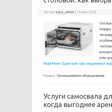
Автор:
expo_admin
|
19 мая 2026
Скольк
повара
ли вов
особен
теплов
вложит
или ср
Read More: Один или три секционных жа
Раздел:
Промышленное оборудование
Услуги самосвала дл
когда выгоднее арен