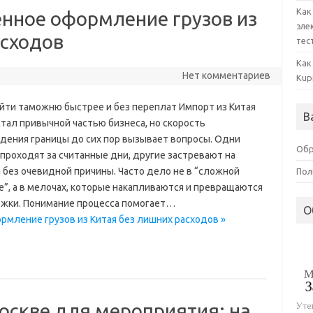
Как
енное оформление грузов из
эле
асходов
тес
Как
Нет комментариев
Kup
ойти таможню быстрее и без переплат Импорт из Китая
В
тал привычной частью бизнеса, но скорость
дения границы до сих пор вызывает вопросы. Одни
Обр
проходят за считанные дни, другие застревают на
 без очевидной причины. Часто дело не в “сложной
Пол
е”, а в мелочах, которые накапливаются и превращаются
ржки. Понимание процесса помогает…
О
рмление грузов из Китая без лишних расходов »
оскве для мероприятия: на