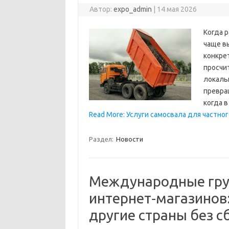
Автор:
expo_admin
|
14 мая 2026
Когда 
чаще в
конкрет
просчи
локаль
превра
когда 
Read More: Услуги самосвала для частно
Раздел:
Новости
Международные гру
интернет‑магазинов:
другие страны без с