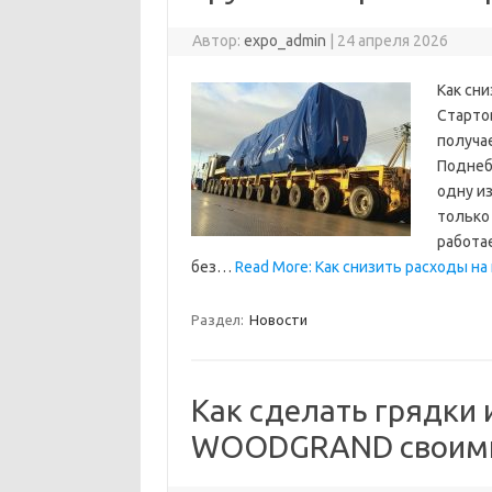
Автор:
expo_admin
|
24 апреля 2026
Как сни
Старто
получа
Поднеб
одну и
только 
работа
без…
Read More: Как снизить расходы на
Раздел:
Новости
Как сделать грядки 
WOODGRAND своими 