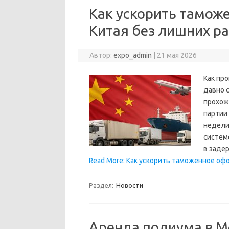
Как ускорить тамож
Китая без лишних р
Автор:
expo_admin
|
21 мая 2026
Как пр
давно с
прохож
партии 
недели
систем
в заде
Read More: Как ускорить таможенное офо
Раздел:
Новости
Аренда подиума в М