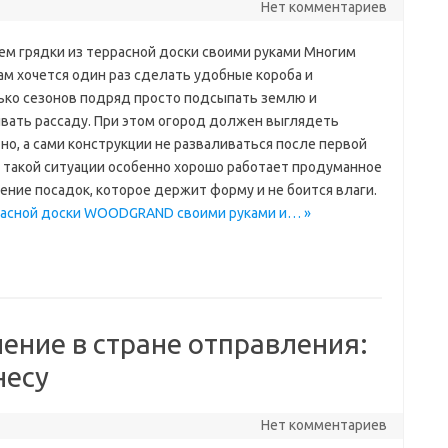
Нет комментариев
ем грядки из террасной доски своими руками Многим
ам хочется один раз сделать удобные короба и
ько сезонов подряд просто подсыпать землю и
вать рассаду. При этом огород должен выглядеть
но, а сами конструкции не разваливаться после первой
В такой ситуации особенно хорошо работает продуманное
ение посадок, которое держит форму и не боится влаги.
еррасной доски WOODGRAND своими руками и… »
ние в стране отправления:
несу
Нет комментариев