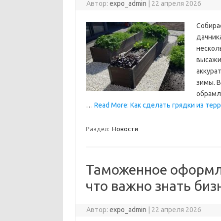
Автор:
expo_admin
|
22 апреля 2026
Собира
дачник
нескол
высажи
аккурат
зимы. 
обрамл
…
Read More: Как сделать грядки из т
Раздел:
Новости
Таможенное оформле
что важно знать биз
Автор:
expo_admin
|
22 апреля 2026