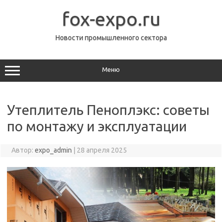
Перейти
к
fox-expo.ru
содержимому
Новости промышленного сектора
Меню
Утеплитель Пеноплэкс: советы
по монтажу и эксплуатации
Автор:
expo_admin
|
28 апреля 2025