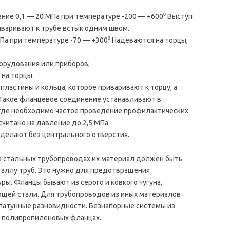
ние 0,1 — 20 МПа при температуре -200 — +600⁰ Выступ
иваривают к трубе встык одним швом.
Па при температуре -70 — +300⁰ Надеваются на торцы,
орудования или приборов;
на торцы.
ластины и кольца, которое приваривают к торцу, а
 Такое фланцевое соединение устанавливают в
 где необходимо частое проведение профилактических
читано на давление до 2,5 МПа.
делают без центрального отверстия.
а стальных трубопроводах их материал должен быть
таллу труб. Это нужно для предотвращения
ы. Фланцы бывают из серого и ковкого чугуна,
ющей стали. Для трубопроводов из иных материалов
латунные разновидности. Безнапорные системы из
а полипропиленовых фланцах.