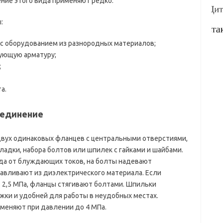
ие этого вида применяют редко.
:
 с оборудованием из разнородных материалов;
рующую арматуру;
;
а.
оединение
двух одинаковых фланцев с центральными отверстиями,
адки, набора болтов или шпилек с гайками и шайбами.
да от блуждающих токов, на болты надевают
навливают из диэлектрического материала. Если
 2,5 МПа, фланцы стягивают болтами. Шпильки
ки и удобней для работы в неудобных местах.
меняют при давлении до 4 МПа.