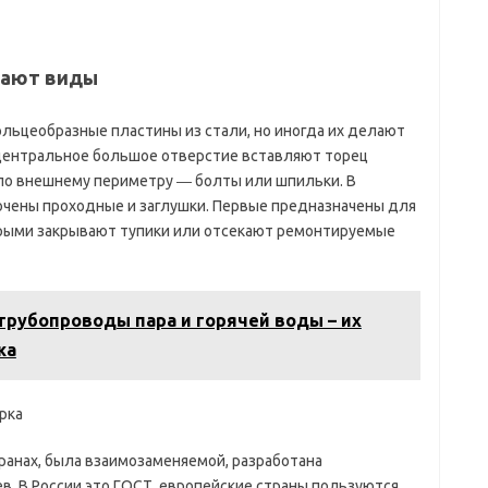
вают виды
льцеобразные пластины из стали, но иногда их делают
 центральное большое отверстие вставляют торец
 по внешнему периметру ― болты или шпильки. В
чены проходные и заглушки. Первые предназначены для
рыми закрывают тупики или отсекают ремонтируемые
трубопроводы пара и горячей воды – их
жа
рка
ранах, была взаимозаменяемой, разработана
. В России это ГОСТ, европейские страны пользуются