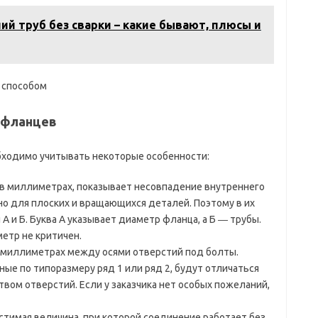
й труб без сварки – какие бывают, плюсы и
 способом
 фланцев
ходимо учитывать некоторые особенности:
 в миллиметрах, показывает несовпадение внутреннего
но для плоских и вращающихся деталей. Поэтому в их
 и Б. Буква А указывает диаметр фланца, а Б ― трубы.
етр не критичен.
в миллиметрах между осями отверстий под болты.
ые по типоразмеру ряд 1 или ряд 2, будут отличаться
вом отверстий. Если у заказчика нет особых пожеланий,
стимая величина, при которой соединение работает без