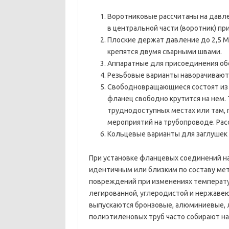
Воротниковые рассчитаны на давле
в центральной части (воротник) пр
Плоские держат давление до 2,5 М
крепятся двумя сварными швами.
Аппаратные для присоединения об
Резьбовые варианты наворачивают 
Свободновращающиеся состоят из п
фланец свободно крутится на нем.
труднодоступных местах или там,
мероприятий на трубопроводе. Расс
Кольцевые варианты для заглушек 
При установке фланцевых соединений н
идентичным или близким по составу ме
повреждений при изменениях температур
легированной, углеродистой и нержаве
выпускаются бронзовые, алюминиевые, 
полиэтиленовых труб часто собирают н