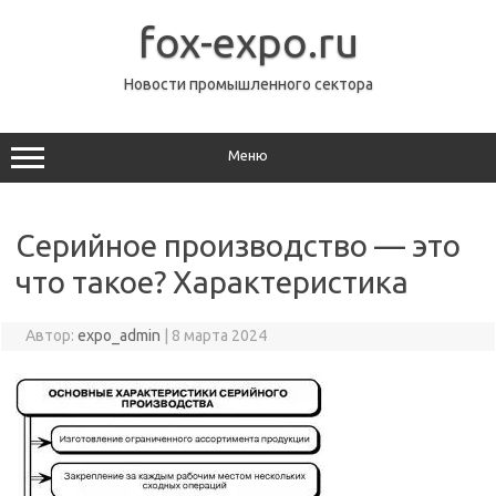
Перейти
к
fox-expo.ru
содержимому
Новости промышленного сектора
Меню
Серийное производство — это
что такое? Характеристика
Автор:
expo_admin
|
8 марта 2024