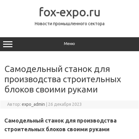
Перейти
к
fox-expo.ru
содержимому
Новости промышленного сектора
Меню
Самодельный станок для
производства строительных
блоков своими руками
Автор:
expo_admin
|
26 декабря 2023
Самодельный станок для производства
строительных блоков своими руками