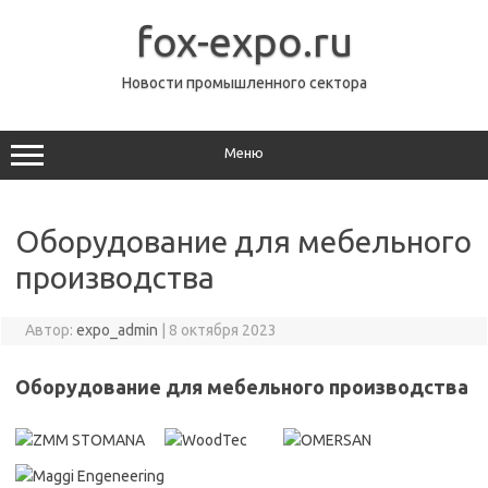
Перейти
к
fox-expo.ru
содержимому
Новости промышленного сектора
Меню
Оборудование для мебельного
производства
Автор:
expo_admin
|
8 октября 2023
Оборудование для мебельного производства