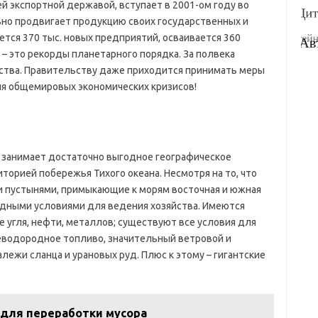
й экспортной державой, вступает в 2001-ом году во
вно продвигает продукцию своих государственных и
тся 370 тыс. новых предприятий, осваивается 360
 это рекорды планетарного порядка. За полвека
ства. Правительству даже приходится принимать меры
ия общемировых экономических кризисов!
 занимает достаточно выгодное географическое
торией побережья Тихого океана. Несмотря на то, что
 и пустынями, примыкающие к морям восточная и южная
дными условиями для ведения хозяйства. Имеются
 угля, нефти, металлов; существуют все условия для
леводородное топливо, значительный ветровой и
лежи сланца и урановых руд. Плюс к этому – гигантские
для переработки мусора