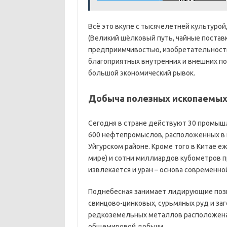
Всё это вкупе с тысячелетней культуро
(Великий шёлковый путь, чайные поставк
предприимчивостью, изобретательность
благоприятных внутренних и внешних по
большой экономический рывок.
Добыча полезных ископаемы
Сегодня в стране действуют 30 промыш
600 нефтепромыслов, расположенных в п
Уйгурском районе. Кроме того в Китае е
мире) и сотни миллиардов кубометров п
извлекается и уран – основа современно
Поднебесная занимает лидирующие пози
свинцово-цинковых, сурьмяных руд и заг
редкоземельных металлов расположена 
общемировой добычи.