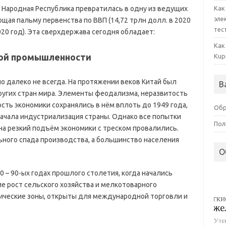
ая Народная Республика превратилась в одну из ведущих
Как
эле
щая пальму первенства по ВВП (14,72 трлн долл. в 2020
тес
020 год). Эта сверхдержава сегодня обладает:
Как
кой промышленности
Kup
 далеко не всегда. На протяжении веков Китай был
В
других стран мира. Элементы феодализма, неразвитость
ть экономики сохранялись в нём вплоть до 1949 года,
Обр
ачала индустриализация страны. Однако все попытки
Пол
а резкий подъём экономики с треском провалились.
ьного спада производства, а большинство населения
О
 – 90-ых годах прошлого столетия, когда начались
 рост сельского хозяйства и мелкотоварного
мические зоны, открыты для международной торговли и