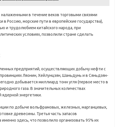
й, налаженными в течение веков торговыми связями
и в Россию, морские пути в европейские государства),
ю и трудолюбием китайского народа, при
литических условиях, позволили стране сделать
х
ленных предприятий, осуществляющих добычу нефти с
ровинциях Ляонин, Хейлунцзян, Шаньдунь и в Сяньдзян-
жегодно добывается миллиард тонн угля (первое место в
риродного газа. В значительных количествах
й ядерной энергетики.
ции по добыче вольфрамовых, железных, марганцевых,
отовке древесины. Третья часть запасов
именно здесь, что позволило организовать 95% их