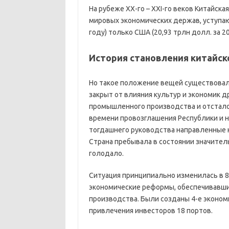
На рубеже XX-го – XXI-го веков Китайск
мировых экономических держав, уступаю
году) только США (20,93 трлн долл. за 2
История становления китайс
Но такое положение вещей существовало
закрыт от влияния культур и экономик 
промышленного производства и отсталос
времени провозглашения Республики и н
тогдашнего руководства направленные н
Страна пребывала в состоянии значител
голодало.
Ситуация принципиально изменилась в 80
экономические реформы, обеспечивавшие
производства. Были созданы 4-е эконо
привлечения инвесторов 18 портов.