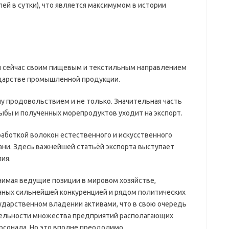
ей в сутки), что является максимумом в истории
 и сейчас своим пищевым и текстильным направлением
дарстве промышленной продукции.
ну продовольствием и не только. Значительная часть
бы и полученных морепродуктов уходит на экспорт.
работкой волокон естественного и искусственного
кани. Здесь важнейшей статьёй экспорта выступает
ия.
нимая ведущие позиции в мировом хозяйстве,
ных сильнейшей конкуренцией и рядом политических
сударственном владении активами, что в свою очередь
тельности множества предприятий располагающих
сонала. Но это вполне преодолимо.