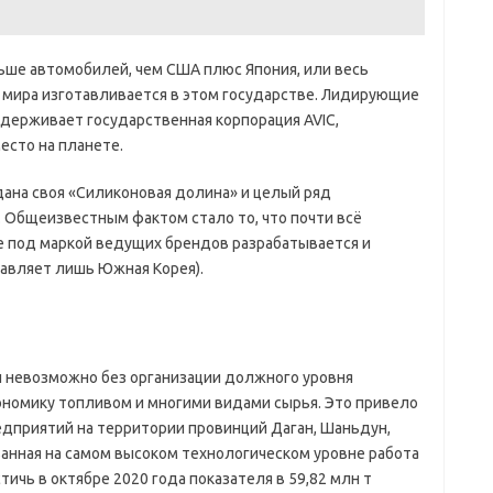
ьше автомобилей, чем США плюс Япония, или весь
 мира изготавливается в этом государстве. Лидирующие
удерживает государственная корпорация AVIC,
есто на планете.
дана своя «Силиконовая долина» и целый ряд
 Общеизвестным фактом стало то, что почти всё
 под маркой ведущих брендов разрабатывается и
тавляет лишь Южная Корея).
 невозможно без организации должного уровня
номику топливом и многими видами сырья. Это привело
дприятий на территории провинций Даган, Шаньдун,
анная на самом высоком технологическом уровне работа
тичь в октябре 2020 года показателя в 59,82 млн т