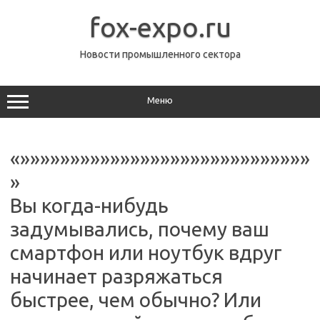
Перейти
к
fox-expo.ru
содержимому
Новости промышленного сектора
Меню
«»»»»»»»»»»»»»»»»»»»»»»»»»»»»»
»
Вы когда-нибудь
задумывались, почему ваш
смартфон или ноутбук вдруг
начинает разряжаться
быстрее, чем обычно? Или