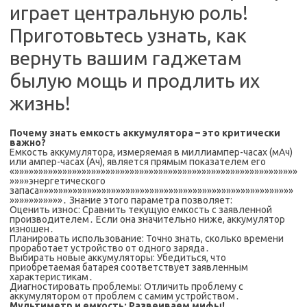
играет центральную роль!
Приготовьтесь узнать, как
вернуть вашим гаджетам
былую мощь и продлить их
жизнь!
Почему знать емкость аккумулятора – это критически
важно?
Емкость аккумулятора, измеряемая в миллиампер-часах (мАч)
или ампер-часах (Ач), является прямым показателем его
«»»»»»»»»»»»»»»»»»»»»»»»»»»»»»»»»»»»»»»»»»»»»»»»»»»»»»»»»»»»
»»»»энергетического
запаса»»»»»»»»»»»»»»»»»»»»»»»»»»»»»»»»»»»»»»»»»»»»»»»»»»»»»
»»»»»»»»»»»․ Знание этого параметра позволяет:
Оценить износ: Сравнить текущую емкость с заявленной
производителем․ Если она значительно ниже, аккумулятор
изношен․
Планировать использование: Точно знать, сколько времени
проработает устройство от одного заряда․
Выбирать новые аккумуляторы: Убедиться, что
приобретаемая батарея соответствует заявленным
характеристикам․
Диагностировать проблемы: Отличить проблему с
аккумулятором от проблем с самим устройством․
Мультиметр и емкость: Развеиваем мифы!