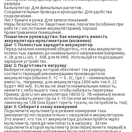
разряда․
Калькулятор: Для финальных расчетов․
Соединительные провода и крокодилы: Для удобства
подключения․
Лист бумаги и ручка: Для записи показаний․
Меры безопасности: Защитные очки, перчатки (особенно при
работе с кислотными аккумуляторами), хорошо
проветриваемое помещение․
Пошаговое руководство: Как измерить емкость
аккумулятора мультиметром (косвенно)
Шаг 1: Полностью зарядите аккумулятор
Перед началом измерений убедитесь, что ваш аккумулятор
полностью заряжен до номинального напряжения (например,
4․2В для Li-ion, 1․45В для Ni-MH)․ Используйте подходящее
зарядное устройство․
Шаг 2: Подготовьте нагрузку
Выберите нагрузку, которая обеспечит ток разряда,
соответствующий рекомендациям производителя
аккумулятора (обычно 0․1C ー 0․5C, где C – номинальная
емкость․ Например, для аккумулятора 2000 мАч ток 0․2C
будет 400 мА)․ Если вы не знаете номинальную емкость,
начните с небольшого тока, чтобы избежать перегрева․
Пример: Для Li-ion аккумулятора 18650 (3․7В номинал) можно
использовать резистор на 5-10 Ом или автомобильную
лампочку на 12В (она будет гореть тускло, но потреблять ток);
Шаг 3: Соберите схему измерения
Подключите мультиметр в режиме измерения тока
(амперметр) последовательно с нагрузкой и аккумулятором․
Это значит, что ток от аккумулятора должен пройти через
мультиметр, прежде чем попасть в нагрузку․ Затем
подключите второй мультиметр (или переключите первый) в
режиме измерения напряжения (вольтметр) параллельно к