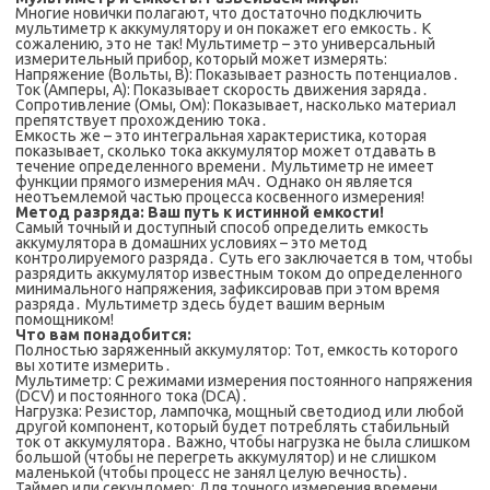
Многие новички полагают, что достаточно подключить
мультиметр к аккумулятору и он покажет его емкость․ К
сожалению, это не так! Мультиметр – это универсальный
измерительный прибор, который может измерять:
Напряжение (Вольты, В): Показывает разность потенциалов․
Ток (Амперы, А): Показывает скорость движения заряда․
Сопротивление (Омы, Ом): Показывает, насколько материал
препятствует прохождению тока․
Емкость же – это интегральная характеристика, которая
показывает, сколько тока аккумулятор может отдавать в
течение определенного времени․ Мультиметр не имеет
функции прямого измерения мАч․ Однако он является
неотъемлемой частью процесса косвенного измерения!
Метод разряда: Ваш путь к истинной емкости!
Самый точный и доступный способ определить емкость
аккумулятора в домашних условиях – это метод
контролируемого разряда․ Суть его заключается в том, чтобы
разрядить аккумулятор известным током до определенного
минимального напряжения, зафиксировав при этом время
разряда․ Мультиметр здесь будет вашим верным
помощником!
Что вам понадобится:
Полностью заряженный аккумулятор: Тот, емкость которого
вы хотите измерить․
Мультиметр: С режимами измерения постоянного напряжения
(DCV) и постоянного тока (DCA)․
Нагрузка: Резистор, лампочка, мощный светодиод или любой
другой компонент, который будет потреблять стабильный
ток от аккумулятора․ Важно, чтобы нагрузка не была слишком
большой (чтобы не перегреть аккумулятор) и не слишком
маленькой (чтобы процесс не занял целую вечность)․
Таймер или секундомер: Для точного измерения времени