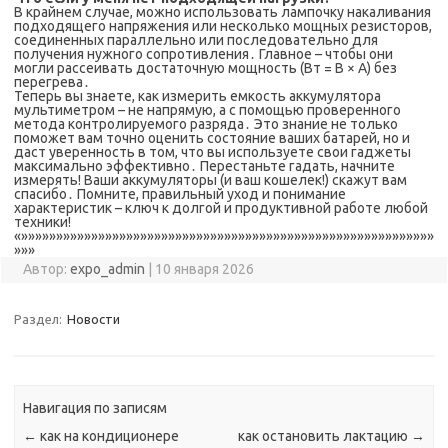
В крайнем случае, можно использовать лампочку накаливания
подходящего напряжения или несколько мощных резисторов,
соединенных параллельно или последовательно для
получения нужного сопротивления․ Главное – чтобы они
могли рассеивать достаточную мощность (Вт = В × А) без
перегрева․
Теперь вы знаете, как измерить емкость аккумулятора
мультиметром – не напрямую, а с помощью проверенного
метода контролируемого разряда․ Это знание не только
поможет вам точно оценить состояние ваших батарей, но и
даст уверенность в том, что вы используете свои гаджеты
максимально эффективно․ Перестаньте гадать, начните
измерять! Ваши аккумуляторы (и ваш кошелек!) скажут вам
спасибо․ Помните, правильный уход и понимание
характеристик – ключ к долгой и продуктивной работе любой
техники!
«»»»»»»»»»»»»»»»»»»»»»»»»»»»»»»»»»»»»»»»»»»»»»»»»»»»»»»»»»»»
»»»
Автор:
expo_admin
|
10 января 2026
Раздел:
Новости
Навигация по записям
←
как на кондиционере
как остановить лактацию
→