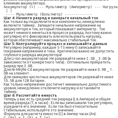
клеммам аккумулятора․
Аккумулятор (+) --- Мультиметр (Амперметр) --- Нагрузк
 | |

Шаг 4: Начните разряд и замерьте начальный ток
Как только вы подключите все компоненты, немедленно
включите таймер․ Запишите начальное напряжение на
аккумуляторе и ток, который показывает амперметр․ Ток
может немного меняться в процессе разряда, поэтому важно
регулярно его фиксировать или использовать нагрузку,
которая обеспечивает максимально стабильный ток․
Шаг 5: Контролируйте процесс и записывайте данные
Регулярно (например, каждые 5-15 минут) записывайте
показания напряжения и тока․ Критически важно не допустить
глубокого разряда аккумулятора!
Для Li-ion аккумуляторов: Не разряжайте ниже 2․5В ⎯ 3․0В (в
зависимости от конкретного типа)․ Оптимально прекратить
разряд при 3․0В․
Для Ni-MH/Ni-Cd аккумуляторов: Не разряжайте ниже 0․9В ⎯ 1․
0В на элемент․
Для свинцово-кислотных аккумуляторов: Не разряжайте ниже
10․5В для 12В батареи․
Как только напряжение достигнет минимально допустимого
уровня, немедленно отключите нагрузку и остановите
таймер․
Шаг 6: Рассчитайте емкость
Теперь у вас есть средний ток разряда (I, в Амперах) и общее
время разряда (T, в часах)․ Если вы записывали ток регулярно,
усредните его значения․ Если ток был относительно
стабильным, используйте это значение․
Формула для расчета емкости (C) в Ампер-часах (Ач):
C (Ач) = I (А) × T (ч)