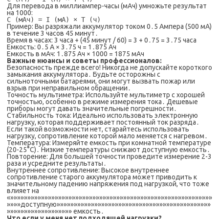
Для перевода в миллиампер-часы (мАч) умножьте результат
на 1000:
C (мАч) = I (мА) × T (ч)
Пример: Вы разряжали аккумулятор током 0․5 Ампера (500 мА)
в течение 3 часов 45 минут․
Время в часах: 3 часа + (45 минут / 60) = 3 + 0․75 = 3․75 часа
Емкость: 0․5 А × 3․75 ч = 1․875 Ач
Емкость в мАч: 1․875 Ач × 1000 = 1875 мАч
Важные нюансы и советы профессионалов:
Безопасность прежде всего! Никогда не допускайте короткого
замыкания аккумулятора․ Будьте осторожны с
сильноточными батареями, они могут вызвать пожар или
взрыв при неправильном обращении․
Точность мультиметра: Используйте мультиметр с хорошей
точностью, особенно в режиме измерения тока․ Дешевые
приборы могут давать значительные погрешности․
Стабильность тока: Идеально использовать электронную
нагрузку, которая поддерживает постоянный ток разряда․
Если такой возможности нет, старайтесь использовать
нагрузку, сопротивление которой мало меняется с нагревом․
Температура: Измеряйте емкость при комнатной температуре
(20-25°C)․ Низкие температуры снижают доступную емкость․
Повторение: Для большей точности проведите измерение 2-3
раза и усредните результаты․
Внутреннее сопротивление: Высокое внутреннее
сопротивление старого аккумулятора может приводить к
значительному падению напряжения под нагрузкой, что тоже
влияет на
«»»»»»»»»»»»»»»»»»»»»»»»»»»»»»»»»»»»»»»»»»»»»»»»»»»»»»»»»»»»
»»»»доступную»»»»»»»»»»»»»»»»»»»»»»»»»»»»»»»»»»»»»»»»»»»»»
»»»»»»»»»»»»»»»»»»» емкость․
Что если у меня нет подходящей нагрузки?