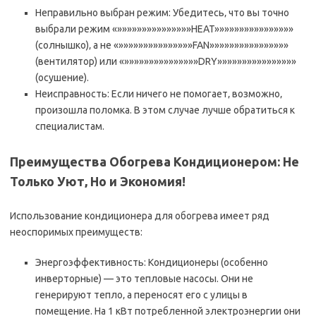
Неправильно выбран режим: Убедитесь‚ что вы точно
выбрали режим «»»»»»»»»»»»»»»»HEAT»»»»»»»»»»»»»»»»
(солнышко)‚ а не «»»»»»»»»»»»»»»»FAN»»»»»»»»»»»»»»»»
(вентилятор) или «»»»»»»»»»»»»»»»DRY»»»»»»»»»»»»»»»»
(осушение).
Неисправность: Если ничего не помогает‚ возможно‚
произошла поломка. В этом случае лучше обратиться к
специалистам.
Преимущества Обогрева Кондиционером: Не
Только Уют‚ Но и Экономия!
Использование кондиционера для обогрева имеет ряд
неоспоримых преимуществ:
Энергоэффективность: Кондиционеры (особенно
инверторные) — это тепловые насосы. Они не
генерируют тепло‚ а переносят его с улицы в
помещение. На 1 кВт потребленной электроэнергии они