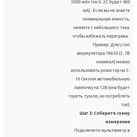
2000 мАч ток 0․2C будет 400
мА)․ Если вы не знаете
номинальную емкость,
начните с небольшого тока,
чтобы избежать перегрева․
Пример: Для Li-ion
аккумулятора 18650 (3․7В
номинал) можно
использовать резистор на 5-
10 Ом или автомобильную
лампочку на 12В (она будет
гореть тускло, но потреблять
ток);
Шаг 3: Соберите схему
измерения
Подключите мультиметр в