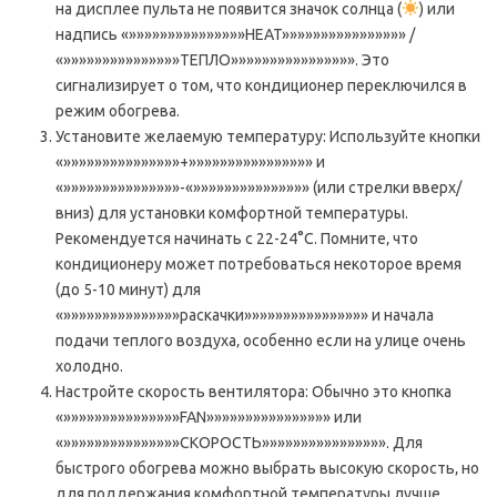
на дисплее пульта не появится значок солнца (
) или
надпись «»»»»»»»»»»»»»»»HEAT»»»»»»»»»»»»»»»» /
«»»»»»»»»»»»»»»»ТЕПЛО»»»»»»»»»»»»»»»». Это
сигнализирует о том‚ что кондиционер переключился в
режим обогрева.
Установите желаемую температуру: Используйте кнопки
«»»»»»»»»»»»»»»»+»»»»»»»»»»»»»»»» и
«»»»»»»»»»»»»»»»-«»»»»»»»»»»»»»»» (или стрелки вверх/
вниз) для установки комфортной температуры.
Рекомендуется начинать с 22-24°C. Помните‚ что
кондиционеру может потребоваться некоторое время
(до 5-10 минут) для
«»»»»»»»»»»»»»»»раскачки»»»»»»»»»»»»»»»» и начала
подачи теплого воздуха‚ особенно если на улице очень
холодно.
Настройте скорость вентилятора: Обычно это кнопка
«»»»»»»»»»»»»»»»FAN»»»»»»»»»»»»»»»» или
«»»»»»»»»»»»»»»»СКОРОСТЬ»»»»»»»»»»»»»»»». Для
быстрого обогрева можно выбрать высокую скорость‚ но
для поддержания комфортной температуры лучше