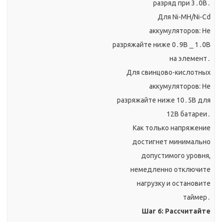
разряд при 3․0В․
Для Ni-MH/Ni-Cd
аккумуляторов: Не
разряжайте ниже 0․9В ⎯ 1․0В
на элемент․
Для свинцово-кислотных
аккумуляторов: Не
разряжайте ниже 10․5В для
12В батареи․
Как только напряжение
достигнет минимально
допустимого уровня,
немедленно отключите
нагрузку и остановите
таймер․
Шаг 6: Рассчитайте