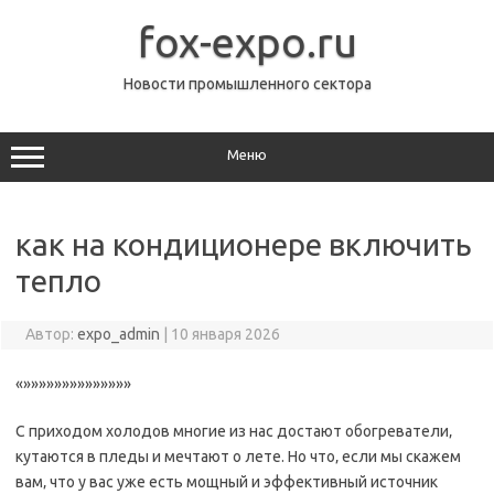
Перейти
к
fox-expo.ru
содержимому
Новости промышленного сектора
Меню
как на кондиционере включить
тепло
Автор:
expo_admin
|
10 января 2026
«»»»»»»»»»»»»»»
С приходом холодов многие из нас достают обогреватели‚
кутаются в пледы и мечтают о лете. Но что‚ если мы скажем
вам‚ что у вас уже есть мощный и эффективный источник