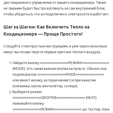
дистанционного управления от вашего кондиционера. Также
не лишним будет быстро взглянуть на сам внутренний блок‚
чтобы убедиться‚ что он подключен к электросети и работает.
Шаг за Шагом: Как Включить Тепло на
Кондиционере — Проще Простого!
Следуйте этим простым инструкциям‚ и уже через несколько
минут вы почувствуете первые притоки теплого воздуха.
Найдите кнопку «»»»»»»»»»»»»»»»РЕЖИМ»»»»»»»»»»»»»»»»
(MODE): Это самая важная кнопка на пульте. Обычно она
подписана как «»»»»»»»»»»»»»»»MODE»»»»»»»»»»»»»»»»
или имеет иконку‚ которая меняется при нажатии
(снежинка‚ капля‚ вентилятор‚ солнце).
Выберите режим
«»»»»»»»»»»»»»»»ОБОГРЕВ»»»»»»»»»»»»»»»» (HEAT):
Нажимайте кнопку
«»»»»»»»»»»»»»»»РЕЖИМ»»»»»»»»»»»»»»»» до тех пор‚ пока