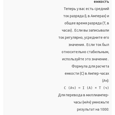
емкость
Теперь у вас есть средний
ток разряда (I, в Амперах) и
общее время разряда (T, в
часах)․ Если вы записывали
ток регулярно, усредните его
значения․ Если ток был
относительно стабильным,
используйте это значение․
Формула для расчета
емкости (C) в Ампер-часах
(Ач):
C (Ач) = I (А) × T (ч)
Для перевода в миллиампер-
часы (мАч) умножьте
результат на 1000: