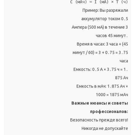
C (мАч) = I (мА) × T (ч)
Пример: Вы разряжали
аккумулятор током 0․5
Ампера (500 мА) в течение 3
часов 45 минут․
Время в часах: 3 часа + (45
минут / 60) = 3 + 0․75 = 3․75
часа
Емкость: 0․5 А × 3․75 ч = 1․
875 Ач
Емкость в мАч: 1․875 Ач ×
1000 = 1875 мАч
Важные нюансы и советы
профессионалов:
Безопасность прежде всего!
Никогда не допускайте