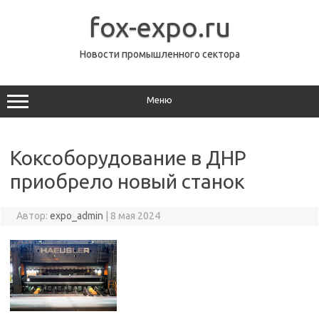
Перейти
к
fox-expo.ru
содержимому
Новости промышленного сектора
Меню
Коксоборудование в ДНР
приобрело новый станок
Автор:
expo_admin
|
8 мая 2024