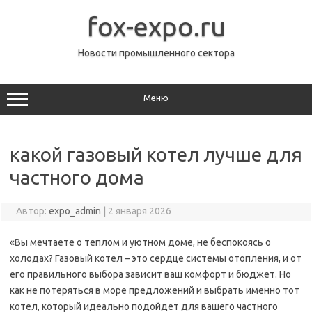
Перейти
к
fox-expo.ru
содержимому
Новости промышленного сектора
Меню
какой газовый котел лучше для
частного дома
Автор:
expo_admin
|
2 января 2026
«Вы мечтаете о теплом и уютном доме, не беспокоясь о
холодах? Газовый котел – это сердце системы отопления, и от
его правильного выбора зависит ваш комфорт и бюджет. Но
как не потеряться в море предложений и выбрать именно тот
котел, который идеально подойдет для вашего частного