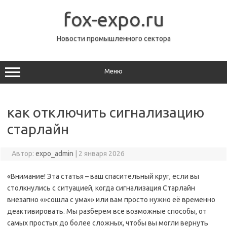
Перейти
к
fox-expo.ru
содержимому
Новости промышленного сектора
Меню
как отключить сигнализацию
старлайн
Автор:
expo_admin
|
2 января 2026
«Внимание! Эта статья – ваш спасительный круг, если вы
столкнулись с ситуацией, когда сигнализация Старлайн
внезапно «»сошла с ума»» или вам просто нужно её временно
деактивировать. Мы разберем все возможные способы, от
самых простых до более сложных, чтобы вы могли вернуть